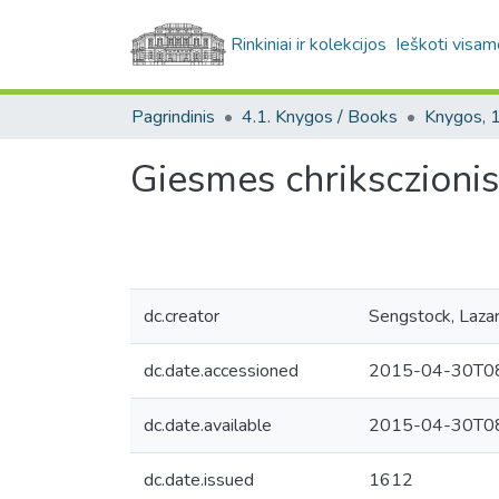
Rinkiniai ir kolekcijos
Ieškoti visam
Pagrindinis
4.1. Knygos / Books
Giesmes chriksczioni
dc.creator
Sengstock, Laza
dc.date.accessioned
2015-04-30T08
dc.date.available
2015-04-30T08
dc.date.issued
1612