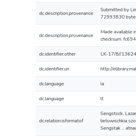
Submitted by Li
dc.description.provenance
72993830 byte
Made available 
dc.description.provenance
checksum: fc69
dc.identifier.other
LK-17/8//1362
dc.identifier.uri
http://elibrary.
dc.language
la
dc.language
lt
Sengstock, Lazar
dc.relation.isformatof
lietuwischkia sz
Sengstak ... atna