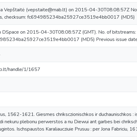
na Vepštaitė (vepstaite@mab.lt) on 2015-04-30T08:08:57Z No. 
s, checksum: fc694985234ba25927ce3519e4bb0017 (MD5)
in DSpace on 2015-04-30T08:08:57Z (GMT). No. of bitstreams
4985234ba25927ce3519e4bb0017 (MD5) Previous issue dat
4
mab.lt/handle/1/1657
us, 1562-1621. Giesmes chriksczionischkos ir duchaunischkos : isc
odi nekuru plebonu perwerstos a nu Diewui ant garbes bei chriksc
ugintos. Ischspaustos Karaliaucziuie Prusuu : per Jona Fabriciu, 16