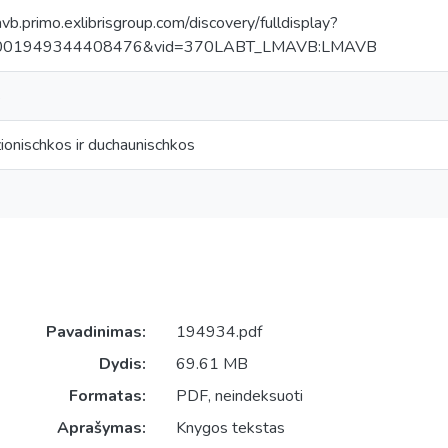
avb.primo.exlibrisgroup.com/discovery/fulldisplay?
0001949344408476&vid=370LABT_LMAVB:LMAVB
s
ionischkos ir duchaunischkos
Pavadinimas:
194934.pdf
Dydis:
69.61 MB
Formatas:
PDF, neindeksuoti
Aprašymas:
Knygos tekstas