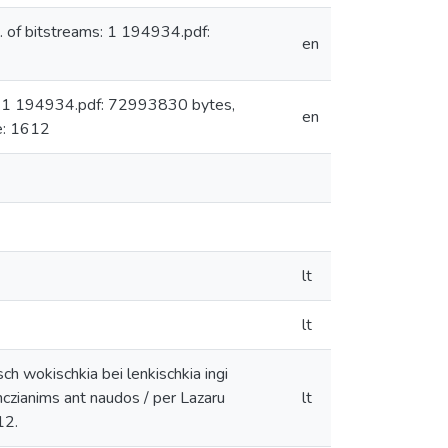
of bitstreams: 1 194934.pdf:
en
: 1 194934.pdf: 72993830 bytes,
en
e: 1612
lt
lt
h wokischkia bei lenkischkia ingi
hczianims ant naudos / per Lazaru
lt
12.