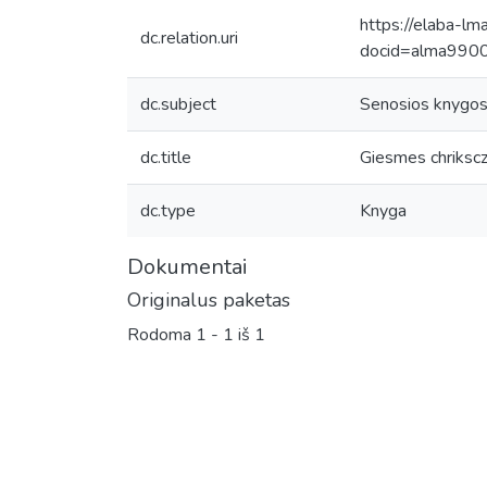
https://elaba-lm
dc.relation.uri
docid=alma99
dc.subject
Senosios knygo
dc.title
Giesmes chrikscz
dc.type
Knyga
Dokumentai
Originalus paketas
Rodoma
1 - 1 iš 1