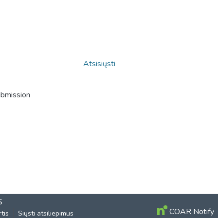
Atsisiųsti
ubmission
S
COAR Notify
tis
Siųsti atsiliepimus