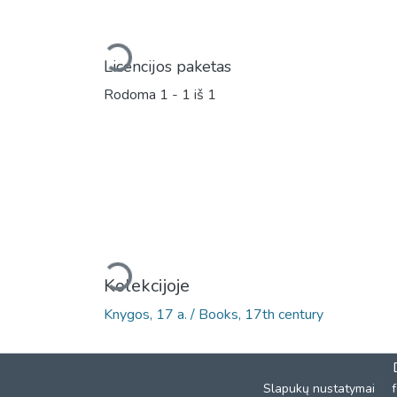
Įkeliama...
Licencijos paketas
Rodoma
1 - 1 iš 1
Įkeliama...
Kolekcijoje
Knygos, 17 a. / Books, 17th century
Slapukų nustatymai
f