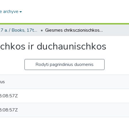
e archyve
Knygos, 17 a. / Books, 17th century
Giesmes chriksczionischkos ir duchaunischkos
schkos ir duchaunischkos
Rodyti pagrindinius duomenis
rus
:08:57Z
:08:57Z