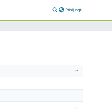
(current)
Prisijungti
lt
lt