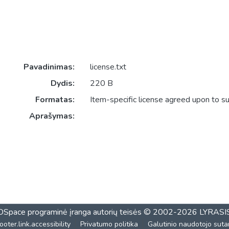
Pavadinimas:
license.txt
Dydis:
220 B
Formatas:
Item-specific license agreed upon to s
Aprašymas:
DSpace programinė įranga
autorių teisės © 2002-2026
LYRASI
ooter.link.accessibility
Privatumo politika
Galutinio naudotojo sutar