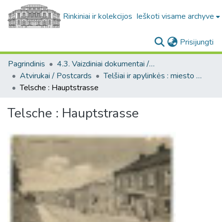
Rinkiniai ir kolekcijos
Ieškoti visame archyve
(c
Prisijungti
Pagrindinis
4.3. Vaizdiniai dokumentai / Visual documents
Atvirukai / Postcards
Telšiai ir apylinkės : miesto ir jo apylinkių fotografinių atvirukų kolekcija
Telsche : Hauptstrasse
Telsche : Hauptstrasse