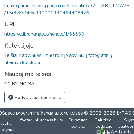
lmavb.primo.exlibrisgroup.com/permalink/370LABT_LMAVB
/15r3v6p/alma990001990464408476
URL
https://elibrary.mab.lt/handle/1/33860
Kolekcijoje
Telšiai ir apylinkės : miesto ir jo apylinkių fotografinių
atvirukų kolekcija
Naudojimo teisės
CC BY-NC-SA
Rodyti visus duomenis
DSpace programinė įranga
autorių teisės © 2002-2026
LYRASI
footer.link.accessibility
Privatumo
Galutinio
Siųst
lapukų
politika
naudotojo
atsiliep
tatymai
COAR Notify
sutartis