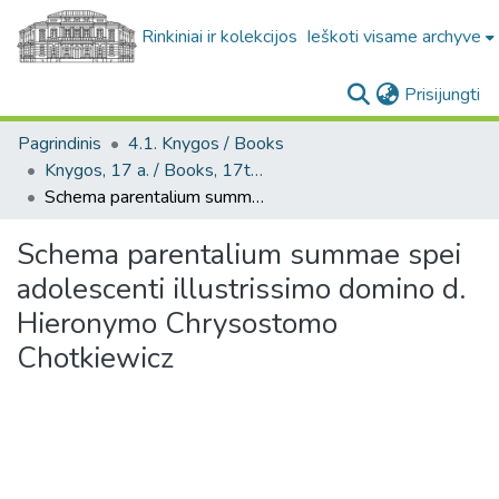
Rinkiniai ir kolekcijos
Ieškoti visame archyve
(c
Prisijungti
Pagrindinis
4.1. Knygos / Books
Knygos, 17 a. / Books, 17th century
Schema parentalium summae spei adolescenti illustrissimo domino d. Hieronymo Chrysostomo Chotkiewicz
Schema parentalium summae spei
adolescenti illustrissimo domino d.
Hieronymo Chrysostomo
Chotkiewicz