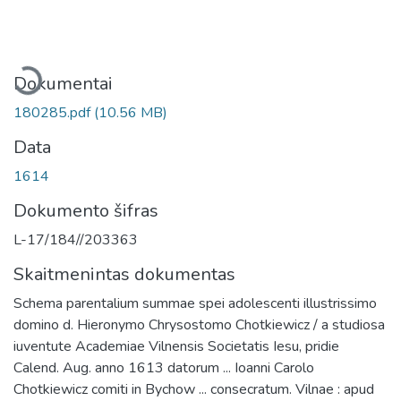
keliama...
Dokumentai
180285.pdf
(10.56 MB)
Data
1614
Dokumento šifras
L-17/184//203363
Skaitmenintas dokumentas
Schema parentalium summae spei adolescenti illustrissimo
domino d. Hieronymo Chrysostomo Chotkiewicz / a studiosa
iuventute Academiae Vilnensis Societatis Iesu, pridie
Calend. Aug. anno 1613 datorum ... Ioanni Carolo
Chotkiewicz comiti in Bychow ... consecratum. Vilnae : apud