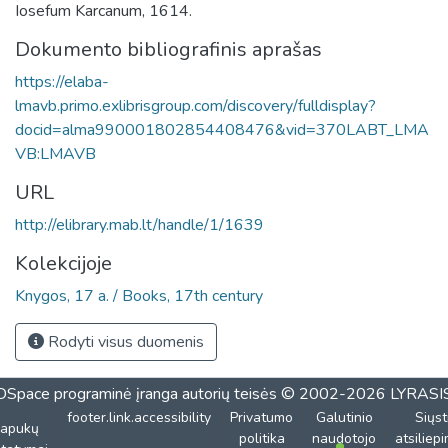
Iosefum Karcanum, 1614.
Dokumento bibliografinis aprašas
https://elaba-
lmavb.primo.exlibrisgroup.com/discovery/fulldisplay?
docid=alma990001802854408476&vid=370LABT_LMA
VB:LMAVB
URL
http://elibrary.mab.lt/handle/1/1639
Kolekcijoje
Knygos, 17 a. / Books, 17th century
Rodyti visus duomenis
DSpace programinė įranga
autorių teisės © 2002-2026
LYRASI
footer.link.accessibility
Privatumo
Galutinio
Siųst
lapukų
politika
naudotojo
atsiliep