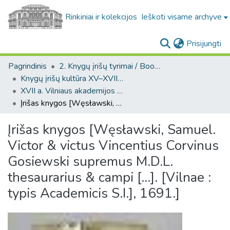
Rinkiniai ir kolekcijos
Ieškoti visame archyve
(c
Prisijungti
Pagrindinis
2. Knygų įrišų tyrimai / Bookbindings research
Knygų įrišų kultūra XV–XVIII a. LDK teritorijoje / Bookbinding culture in the 15th–18th-century GDL
XVII a. Vilniaus akademijos spaustuvės leidinių įrišai / 17-th century bindings of the Vilnius Academy printing house
Įrišas knygos [Węsławski, Samuel. Victor & victus Vincentius Corvinus Gosiewski supremus M.D.L. thesaurarius & campi [...]. [Vilnae : typis Academicis S.I.], 1691.]
Įrišas knygos [Węsławski, Samuel.
Victor & victus Vincentius Corvinus
Gosiewski supremus M.D.L.
thesaurarius & campi [...]. [Vilnae :
typis Academicis S.I.], 1691.]