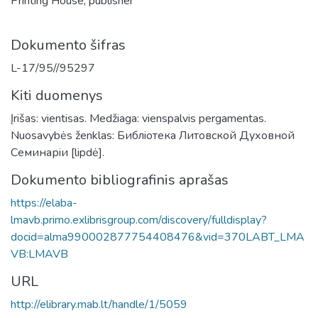
Printing House, publisher
Dokumento šifras
L-17/95//95297
Kiti duomenys
Įrišas: vientisas. Medžiaga: vienspalvis pergamentas.
Nuosavybės ženklas: Библiотека Литовской Духовной
Семинарiи [lipdė].
Dokumento bibliografinis aprašas
https://elaba-
lmavb.primo.exlibrisgroup.com/discovery/fulldisplay?
docid=alma990002877754408476&vid=370LABT_LMA
VB:LMAVB
URL
http://elibrary.mab.lt/handle/1/5059