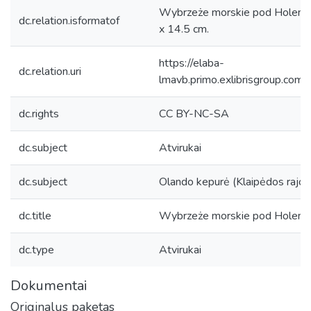
Wybrzeże morskie pod Holenders
dc.relation.isformatof
x 14.5 cm.
https://elaba-
dc.relation.uri
lmavb.primo.exlibrisgroup.
dc.rights
CC BY-NC-SA
dc.subject
Atvirukai
dc.subject
Olando kepurė (Klaipėdos rajon
dc.title
Wybrzeże morskie pod Holend
dc.type
Atvirukai
Dokumentai
Originalus paketas