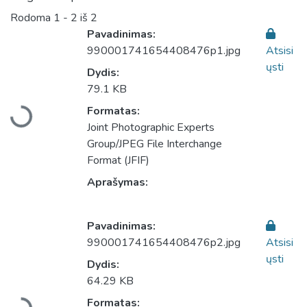
Rodoma
1 - 2 iš 2
Pavadinimas:
990001741654408476p1.jpg
Atsisi
ųsti
Dydis:
Įkeliama...
79.1 KB
Formatas:
Joint Photographic Experts
Group/JPEG File Interchange
Format (JFIF)
Aprašymas:
Pavadinimas:
990001741654408476p2.jpg
Atsisi
ųsti
Dydis:
Įkeliama...
64.29 KB
Formatas: