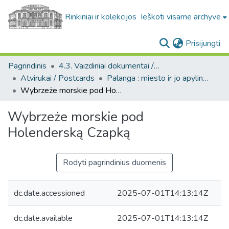
Rinkiniai ir kolekcijos
Ieškoti visame archyve
(c
Prisijungti
Pagrindinis
4.3. Vaizdiniai dokumentai / Visual documents
Atvirukai / Postcards
Palanga : miesto ir jo apylinkių fotografinių atvirukų kolekcija, [1890-1988]
Wybrzeże morskie pod Holenderską Czapką
Wybrzeże morskie pod
Holenderską Czapką
Rodyti pagrindinius duomenis
dc.date.accessioned
2025-07-01T14:13:14Z
dc.date.available
2025-07-01T14:13:14Z