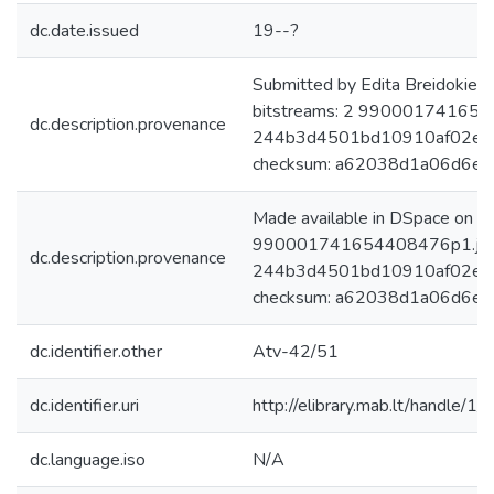
dc.date.issued
19--?
Submitted by Edita Breidokien
bitstreams: 2 9900017416544
dc.description.provenance
244b3d4501bd10910af02e0a
checksum: a62038d1a06d6e
Made available in DSpace on 
990001741654408476p1.jpg: 
dc.description.provenance
244b3d4501bd10910af02e0a
checksum: a62038d1a06d6e15
dc.identifier.other
Atv-42/51
dc.identifier.uri
http://elibrary.mab.lt/handle/1
dc.language.iso
N/A