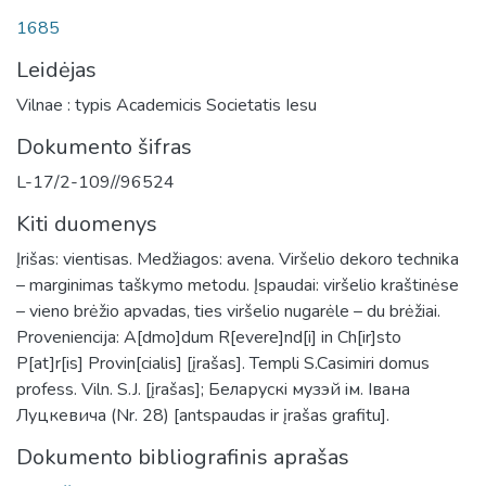
1685
Leidėjas
Vilnae : typis Academicis Societatis Iesu
Dokumento šifras
L-17/2-109//96524
Kiti duomenys
Įrišas: vientisas. Medžiagos: avena. Viršelio dekoro technika
– marginimas taškymo metodu. Įspaudai: viršelio kraštinėse
– vieno brėžio apvadas, ties viršelio nugarėle – du brėžiai.
Proveniencija: A[dmo]dum R[evere]nd[i] in Ch[ir]sto
P[at]r[is] Provin[cialis] [įrašas]. Templi S.Casimiri domus
profess. Viln. S.J. [įrašas]; Беларускi музэй iм. Iвана
Луцкевича (Nr. 28) [antspaudas ir įrašas grafitu].
Dokumento bibliografinis aprašas