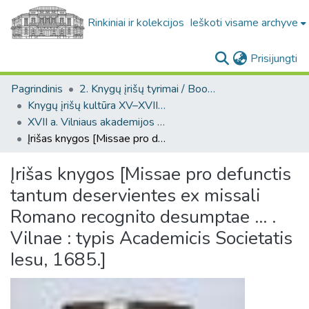
Rinkiniai ir kolekcijos
Ieškoti visame archyve
(c
Prisijungti
Pagrindinis
2. Knygų įrišų tyrimai / Bookbindings research
Knygų įrišų kultūra XV–XVIII a. LDK teritorijoje / Bookbinding culture in the 15th–18th-century GDL
XVII a. Vilniaus akademijos spaustuvės leidinių įrišai / 17-th century bindings of the Vilnius Academy printing house
Įrišas knygos [Missae pro defunctis tantum deservientes ex missali Romano recognito desumptae ... . Vilnae : typis Academicis Societatis Iesu, 1685.]
Įrišas knygos [Missae pro defunctis
tantum deservientes ex missali
Romano recognito desumptae ... .
Vilnae : typis Academicis Societatis
Iesu, 1685.]