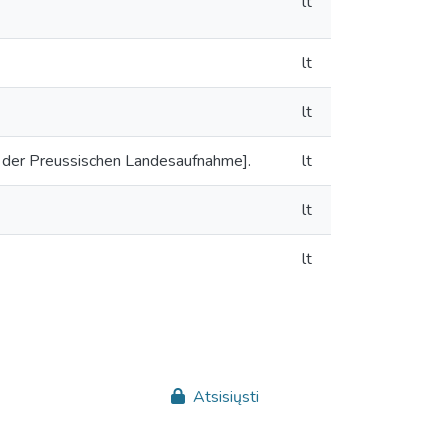
lt
lt
lt
g der Preussischen Landesaufnahme].
lt
lt
lt
Atsisiųsti