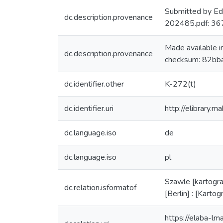
Submitted by Ed
dc.description.provenance
202485.pdf: 3
Made available 
dc.description.provenance
checksum: 82bb
dc.identifier.other
K-272(t)
dc.identifier.uri
http://elibrary.
dc.language.iso
de
dc.language.iso
pl
Szawle [kartogra
dc.relation.isformatof
[Berlin] : [Karto
https://elaba-lm