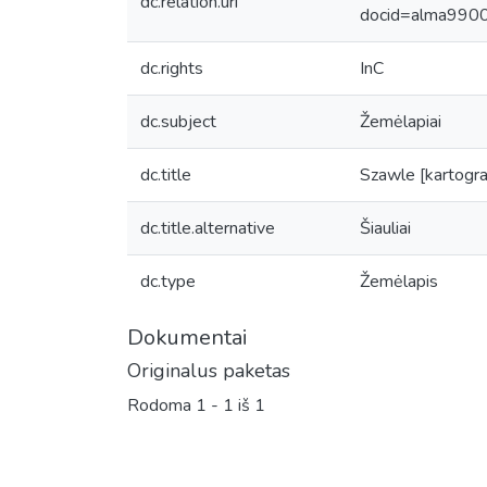
dc.relation.uri
docid=alma99
dc.rights
InC
dc.subject
Žemėlapiai
dc.title
Szawle [kartogra
dc.title.alternative
Šiauliai
dc.type
Žemėlapis
Dokumentai
Originalus paketas
Rodoma
1 - 1 iš 1