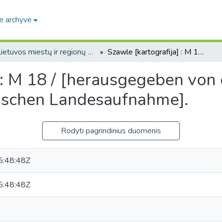
e archyve
Lietuvos miestų ir regionų žemėlapiai / Maps of Lithuanian cities and towns
Szawle [kartografija] : M 18 / [herausgegeben von der Kartographische Abteilung der Preussischen Landesaufnahme].
 : M 18 / [herausgegeben von
ischen Landesaufnahme].
Rodyti pagrindinius duomenis
:48:48Z
:48:48Z