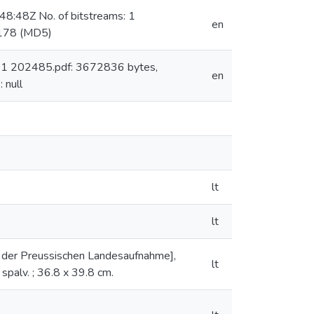
8:48Z No. of bitstreams: 1
en
178 (MD5)
: 1 202485.pdf: 3672836 bytes,
en
null
lt
lt
g der Preussischen Landesaufnahme],
lt
 spalv. ; 36.8 x 39.8 cm.