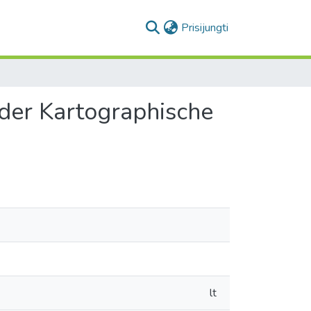
(current)
Prisijungti
 der Kartographische
lt