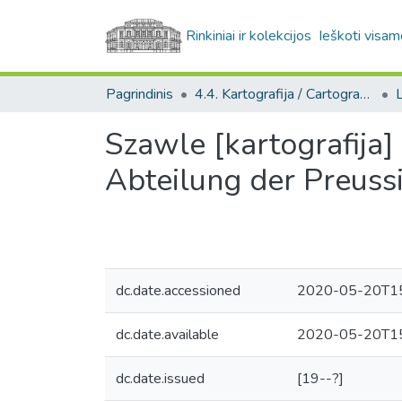
Rinkiniai ir kolekcijos
Ieškoti visam
Pagrindinis
4.4. Kartografija / Cartography
Szawle [kartografija]
Abteilung der Preuss
dc.date.accessioned
2020-05-20T15
dc.date.available
2020-05-20T15
dc.date.issued
[19--?]