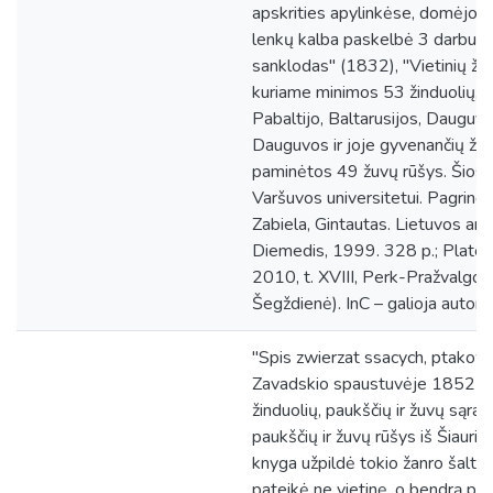
apskrities apylinkėse, domėjos
lenkų kalba paskelbė 3 darbus: 
sanklodas" (1832), "Vietinių žin
kuriame minimos 53 žinduolių, 2
Pabaltijo, Baltarusijos, Dauguvos
Dauguvos ir joje gyvenančių žu
paminėtos 49 žuvų rūšys. Šios
Varšuvos universitetui. Pagrindin
Zabiela, Gintautas. Lietuvos arche
Diemedis, 1999. 328 p.; Plater
2010, t. XVIII, Perk-Pražvalgos
Šegždienė). InC – galioja autorių
"Spis zwierzat ssacych, ptakow 
Zavadskio spaustuvėje 1852 išle
žinduolių, paukščių ir žuvų sąraš
paukščių ir žuvų rūšys iš Šiaurin
knyga užpildė tokio žanro šaltin
pateikė ne vietinę, o bendrą pa