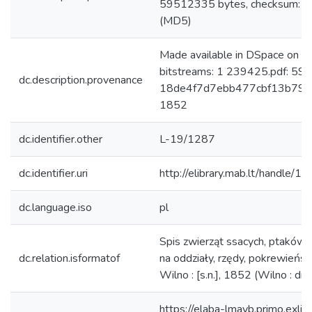
59512335 bytes, checksum:
(MD5)
Made available in DSpace on 
bitstreams: 1 239425.pdf: 59
dc.description.provenance
18de4f7d7ebb477cbf13b79e97
1852
dc.identifier.other
L-19/1287
dc.identifier.uri
http://elibrary.mab.lt/handle/1
dc.language.iso
pl
Spis zwierząt ssacych, ptaków 
dc.relation.isformatof
na oddziały, rzędy, pokrewieństw
Wilno : [s.n.], 1852 (Wilno : d
https://elaba-lmavb.primo.exlib