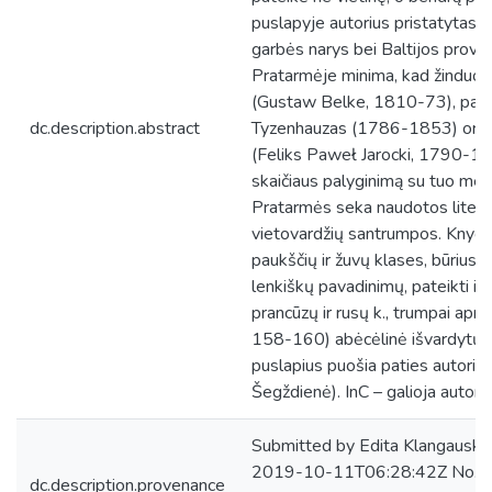
puslapyje autorius pristatytas, 
garbės narys bei Baltijos provinc
Pratarmėje minima, kad žinduol
(Gustaw Belke, 1810-73), pauk
dc.description.abstract
Tyzenhauzas (1786-1853) ornitol
(Feliks Paweł Jarocki, 1790-186
skaičiaus palyginimą su tuo met
Pratarmės seka naudotos literat
vietovardžių santrumpos. Knyga p
paukščių ir žuvų klases, būrius, š
lenkiškų pavadinimų, pateikti ir 
prancūzų ir rusų k., trumpai apra
158-160) abėcėlinė išvardytų rūš
puslapius puošia paties autoriaus
Šegždienė). InC – galioja autorių
Submitted by Edita Klangauskai
2019-10-11T06:28:42Z No. of 
dc.description.provenance