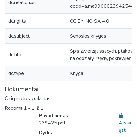
dc.relation.uri
docid=alma9900023942544
dc.rights
CC BY-NC-SA 4.0
dc.subject
Senosios knygos
Spis zwierząt ssacych, ptaków 
dc.title
na oddziały, rzędy, pokrewieństw
dc.type
Knyga
Dokumentai
Originalus paketas
Rodoma
1 - 1 iš 1
Pavadinimas:
239425.pdf
Atsisi
ųsti
Dydis: