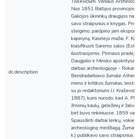
Tiškevičium. Vilniaus Archeolog
Nuo 1851 Baltijos provincijos is
Galicijos ūkininkų draugijos nary
savo straipsnius ir knygas. Pris
steigimo, parūpino jam ekspona
kapinyną. Kasinėjo mažai, F. Krū
klasifikuoti Saremo salos (Estij
iliustracijomis. Pirmasis pradėjo
Daugpilio ir Minsko apskrityse, 
darbas archeologijoje - Rokantiš
dc.description
Bendradarbiavo žurnale Athenaeum
meno ir kritikos žurnalas, leista
su jo redaktoriumi J.I. Kraševsk
1887), kuris nurodo, kad A. Plat
žmonių kaulų, geležinių ir žalvarin
bet buvo rinkiniuose. 1859 vasar
Spausdinti darbai lenkų, vokiečių
archeologinę medžiagą. Žurnale 
k.) publikavo savo straipsnius a