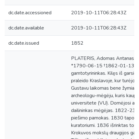
dc.date.accessioned
2019-10-11T06:28:43Z
dc.date.available
2019-10-11T06:28:43Z
dc.date.issued
1852
PLATERIS, Adomas Antanas Anu
*1790-06-15 †1862-01-13 Krasl
gamtotyrininkas. Kilęs iš garsio
praleido Kraslavoje, kur turėjo 
Gustavu laikomas bene žymiausi
archeologu-mėgėju, kuris kaupė 
universitete (VU). Domėjosi arch
dailininkas mėgėjas. 1822-23 
piešimo pamokas. 1830 tapo Di
kuratoriumi. 1836 išrinktas tos
Krokuvos mokslų draugijos garb