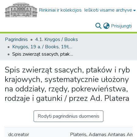
Rinkiniai ir kolekcijos
Ieškoti visame archyve
(c
Prisijungti
Pagrindinis
4.1. Knygos / Books
Knygos, 19 a. / Books, 19th century
Spis zwierząt ssacych, ptaków i ryb krajowych, systematycznie ułożony na oddziały, rzędy, pokrewieństwa, rodzaje i gatunki / przez Ad. Platera
Spis zwierząt ssacych, ptaków i ryb
krajowych, systematycznie ułożony
na oddziały, rzędy, pokrewieństwa,
rodzaje i gatunki / przez Ad. Platera
Rodyti pagrindinius duomenis
dc.creator
Plateris, Adamas Antanas Anu