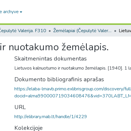
e archyve
Čepulytė Valerija. F310
Žemėlapiai (Čepulytė Valerija. F310)
ir nuotakumo žemėlapis.
Skaitmenintas dokumentas
Lietuvos kalnuotumo ir nuotakumo žemėlapis. [1940]. 1 l
Dokumento bibliografinis aprašas
https://elaba-lmavb.primo.exlibrisgroup.com/discovery/ful
docid=alma990000719034608476&vid=370LABT_L
URL
http://elibrary.mab.lt/handle/1/4229
Kolekcijoje