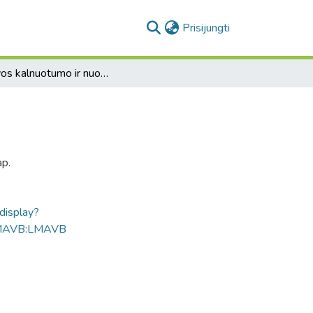
(current)
Prisijungti
Lietuvos kalnuotumo ir nuotakumo žemėlapis.
ap.
ldisplay?
MAVB:LMAVB