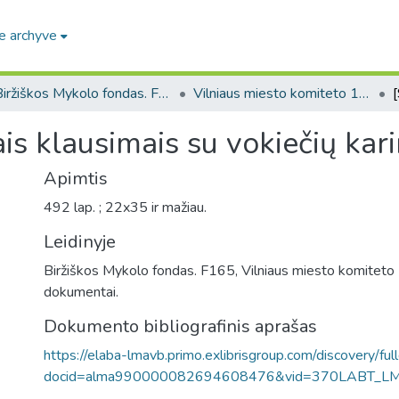
e archyve
Biržiškos Mykolo fondas. F165
Vilniaus miesto komiteto 1941 metų veiklos dokumentai (Biržiškos Mykolo fondas. F165)
ais klausimais su vokiečių kari
Apimtis
492 lap. ; 22x35 ir mažiau.
Leidinyje
Biržiškos Mykolo fondas. F165, Vilniaus miesto komitet
dokumentai.
Dokumento bibliografinis aprašas
https://elaba-lmavb.primo.exlibrisgroup.com/discovery/ful
docid=alma990000082694608476&vid=370LABT_L