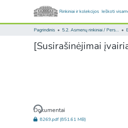
Rinkiniai ir kolekcijos
Ieškoti visam
Pagrindinis
5.2. Asmenų rinkiniai / Personal collections
[Susirašinėjimai įvairi
Įkeliama...
Dokumentai
8269.pdf
(851.61 MB)