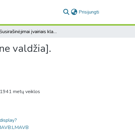
(current)
Prisijungti
[Susirašinėjimai įvairiais klausimais su vokiečių karine valdžia].
ne valdžia].
o 1941 metų veiklos
ldisplay?
MAVB:LMAVB