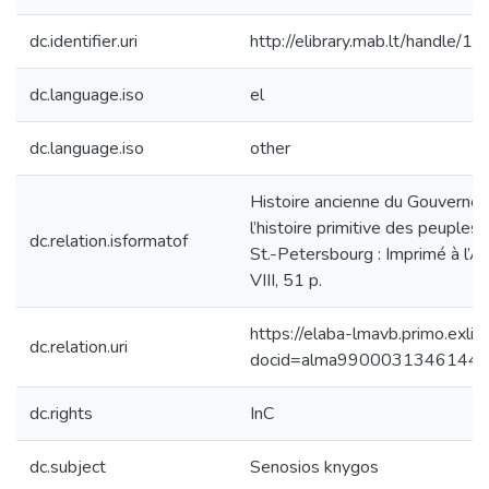
dc.identifier.uri
http://elibrary.mab.lt/handle/1
dc.language.iso
el
dc.language.iso
other
Histoire ancienne du Gouverneme
l’histoire primitive des peuples
dc.relation.isformatof
St.-Petersbourg : Imprimé à l’
VIII, 51 p.
https://elaba-lmavb.primo.exlib
dc.relation.uri
docid=alma9900031346144
dc.rights
InC
dc.subject
Senosios knygos