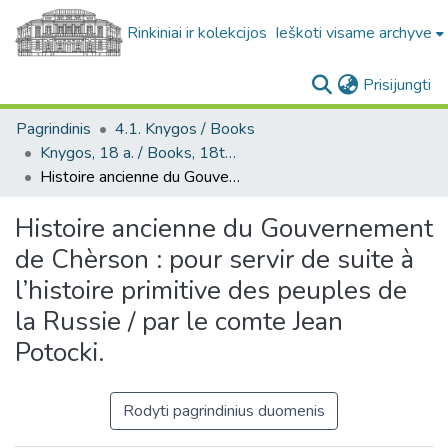
Rinkiniai ir kolekcijos
Ieškoti visame archyve
(c
Prisijungti
Pagrindinis
4.1. Knygos / Books
Knygos, 18 a. / Books, 18th century
Histoire ancienne du Gouvernement de Chèrson : pour servir de suite à l’histoire primitive des peuples de la Russie / par le comte Jean Potocki.
Histoire ancienne du Gouvernement
de Chèrson : pour servir de suite à
l’histoire primitive des peuples de
la Russie / par le comte Jean
Potocki.
Rodyti pagrindinius duomenis