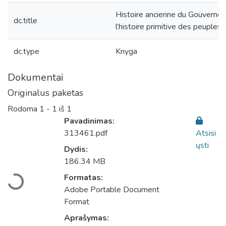
Histoire ancienne du Gouverneme
dc.title
l’histoire primitive des peuples
dc.type
Knyga
Dokumentai
Originalus paketas
Rodoma
1 - 1 iš 1
Pavadinimas:
313461.pdf
Atsisi
ųsti
Dydis:
Įkeliama...
186.34 MB
Formatas:
Adobe Portable Document
Format
Aprašymas: