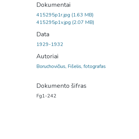
Dokumentai
415295p1r.jpg
(1.63 MB)
415295p1v.jpg
(2.07 MB)
Data
1929-1932
Autoriai
Boruchovičius, Fišelis, fotografas
Dokumento šifras
Fg1-242