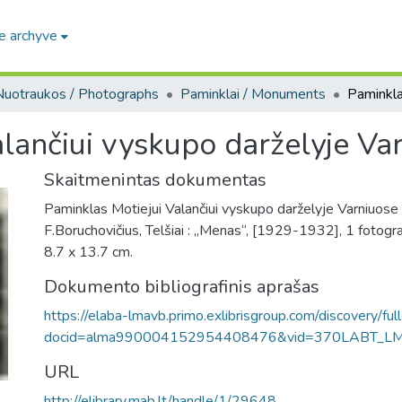
e archyve
Nuotraukos / Photographs
Paminklai / Monuments
lančiui vyskupo darželyje Va
Skaitmenintas dokumentas
Paminklas Motiejui Valančiui vyskupo darželyje Varniuose /
F.Boruchovičius, Telšiai : „Menas“, [1929-1932], 1 fotograf
8.7 x 13.7 cm.
Dokumento bibliografinis aprašas
https://elaba-lmavb.primo.exlibrisgroup.com/discovery/ful
docid=alma990004152954408476&vid=370LABT_L
URL
http://elibrary.mab.lt/handle/1/29648