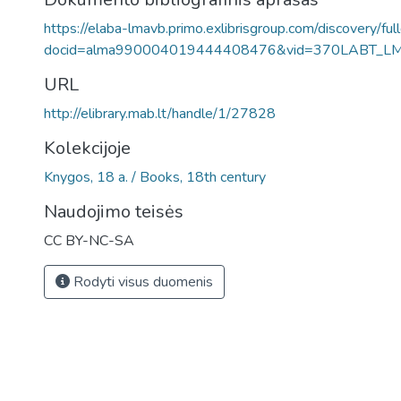
https://elaba-lmavb.primo.exlibrisgroup.com/discovery/ful
docid=alma990004019444408476&vid=370LABT_L
URL
http://elibrary.mab.lt/handle/1/27828
Kolekcijoje
Knygos, 18 a. / Books, 18th century
Naudojimo teisės
CC BY-NC-SA
Rodyti visus duomenis