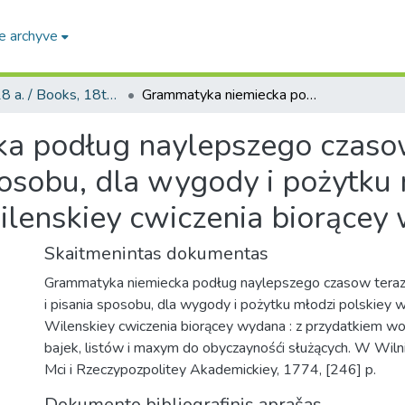
e archyve
Knygos, 18 a. / Books, 18th century
Grammatyka niemiecka podług naylepszego czasow teraznieyszych mowienia i pisania sposobu, dla wygody i pożytku młodzi polskiey w szkołach Akademii Wilenskiey cwiczenia biorącey wydana
a podług naylepszego czasow
posobu, dla wygody i pożytku 
lenskiey cwiczenia biorącey
Skaitmenintas dokumentas
Grammatyka niemiecka podług naylepszego czasow teraz
i pisania sposobu, dla wygody i pożytku młodzi polskiey 
Wilenskiey cwiczenia biorącey wydana : z przydatkiem w
bajek, listów i maxym do obyczaynośći służących. W Wilnie
Mci i Rzeczypozpolitey Akademickiey, 1774, [246] p.
Dokumento bibliografinis aprašas