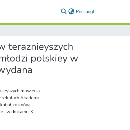
(current)
Prisijungti
 teraznieyszych
młodzi polskiey w
 wydana
nieyszych mowienia
w szkołach Akademii
okabuł, rozmów,
 : w drukarni J.K.