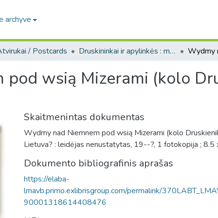
e archyve
tvirukai / Postcards
Druskininkai ir apylinkės : miesto ir jo apylinkių fotografinių atvirukų rinkinys, [1904-1965]
od wsią Mizerami (kolo Drus
Skaitmenintas dokumentas
Wydmy nad Niemnem pod wsią Mizerami (kolo Druskienik)
Lietuva? : leidėjas nenustatytas, 19--?, 1 fotokopija ; 8.5
Dokumento bibliografinis aprašas
https://elaba-
lmavb.primo.exlibrisgroup.com/permalink/370LABT_LM
90001318614408476