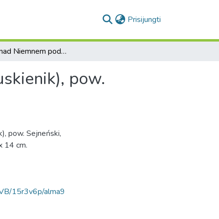
(current)
Prisijungti
Wydmy nad Niemnem pod wsią Mizerami (kolo Druskienik), pow. Sejneński
kienik), pow.
, pow. Sejneński,
 x 14 cm.
AVB/15r3v6p/alma9