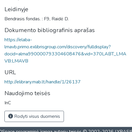
Leidinyje
Bendrasis fondas. : F9, Raidė D.
Dokumento bibliografinis aprašas
https://elaba-
lmavb.primo.exlibrisgroup.com/discovery/fulldisplay?
docid=alma990000793304608476&vid=370LABT_LMA
VB:LMAVB
URL
http://elibrary.mab.lt/handle/1/26137
Naudojimo teisės
InC
Rodyti visus duomenis
DSpace programinė įranga
autorių teisės © 2002-2026
LYRASI