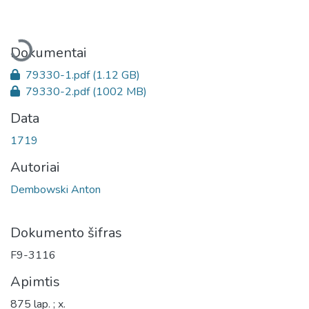
Įkeliama...
Dokumentai
79330-1.pdf
(1.12 GB)
79330-2.pdf
(1002 MB)
Data
1719
Autoriai
Dembowski Anton
Dokumento šifras
F9-3116
Apimtis
875 lap. ; x.