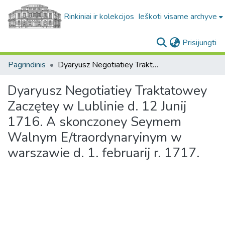
Rinkiniai ir kolekcijos
Ieškoti visame archyve
(c
Prisijungti
Pagrindinis
Dyaryusz Negotiatiey Traktatowey Zaczętey w Lublinie d. 12 Junij 1716. A skonczoney Seymem Walnym E/traordynaryinym w warszawie d. 1. februarij r. 1717.
Dyaryusz Negotiatiey Traktatowey
Zaczętey w Lublinie d. 12 Junij
1716. A skonczoney Seymem
Walnym E/traordynaryinym w
warszawie d. 1. februarij r. 1717.