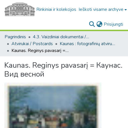
Rinkiniai ir kolekcijos
Ieškoti visame archyve
(c
Prisijungti
Pagrindinis
4.3. Vaizdiniai dokumentai / Visual documents
Atvirukai / Postcards
Kaunas : fotografinių atvirukų rinkinys, [1906-1991]
Kaunas. Reginys pavasarį = Каунас. Вид весной
Kaunas. Reginys pavasarį = Каунас.
Вид весной