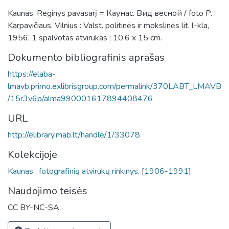
Kaunas. Reginys pavasarį = Каунас. Вид весной / foto P.
Karpavičiaus, Vilnius : Valst. politinės ir mokslinės lit. l-kla,
1956, 1 spalvotas atvirukas ; 10.6 x 15 cm.
Dokumento bibliografinis aprašas
https://elaba-
lmavb.primo.exlibrisgroup.com/permalink/370LABT_LMAVB
/15r3v6p/alma990001617894408476
URL
http://elibrary.mab.lt/handle/1/33078
Kolekcijoje
Kaunas : fotografinių atvirukų rinkinys, [1906-1991]
Naudojimo teisės
CC BY-NC-SA