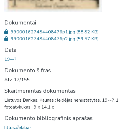
Dokumentai
990001627484408476p1.jpg
(88.82 KB)
990001627484408476p2.jpg
(59.57 KB)
Data
19--?
Dokumento šifras
Atv-17/155
Skaitmenintas dokumentas
Lietuvos Bankas, Kaunas : leidėjas nenustatytas, 19--?, 1
fotoatvirukas ; 9 x 14.1 c
Dokumento bibliografinis aprašas
https://elaba-