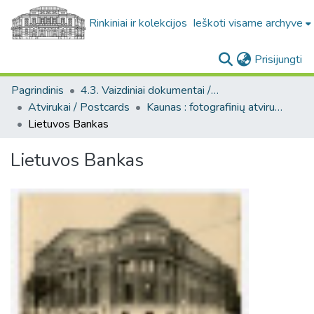
Rinkiniai ir kolekcijos
Ieškoti visame archyve
(c
Prisijungti
Pagrindinis
4.3. Vaizdiniai dokumentai / Visual documents
Atvirukai / Postcards
Kaunas : fotografinių atvirukų rinkinys, [1906-1991]
Lietuvos Bankas
Lietuvos Bankas