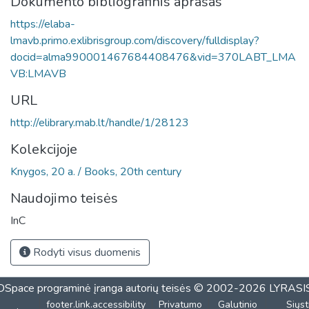
Dokumento bibliografinis aprašas
https://elaba-
lmavb.primo.exlibrisgroup.com/discovery/fulldisplay?
docid=alma990001467684408476&vid=370LABT_LMA
VB:LMAVB
URL
http://elibrary.mab.lt/handle/1/28123
Kolekcijoje
Knygos, 20 a. / Books, 20th century
Naudojimo teisės
InC
Rodyti visus duomenis
DSpace programinė įranga
autorių teisės © 2002-2026
LYRASI
footer.link.accessibility
Privatumo
Galutinio
Siųst