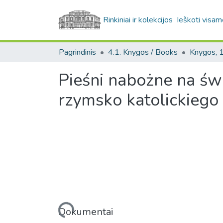
Rinkiniai ir kolekcijos
Ieškoti visam
Pagrindinis
4.1. Knygos / Books
Pieśni nabożne na św
rzymsko katolickiego 
Įkeliama...
Dokumentai