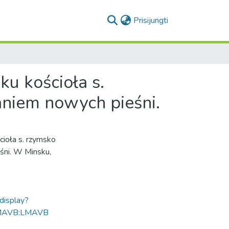
(current)
Prisijungti
u kościoła s.
daniem nowych pieśni.
cioła s. rzymsko
eśni. W Minsku,
ldisplay?
MAVB:LMAVB