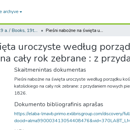
e archyve
Knygos, 19 a. / Books, 19th century
Pieśni nabożne na święta uroczyste według porządku kościoła s. rzymsko katolickiego na cały rok zebrane : z przydaniem nowych pieśni.
ięta uroczyste według porządk
na cały rok zebrane : z przy
Skaitmenintas dokumentas
Pieśni nabożne na święta uroczyste według porządku koś
katolickiego na cały rok zebrane: z przydaniem nowych pi
1826.
Dokumento bibliografinis aprašas
https://elaba-lmavb.primo.exlibrisgroup.com/discovery/ful
docid=alma990003413054408476&vid=370LABT_L