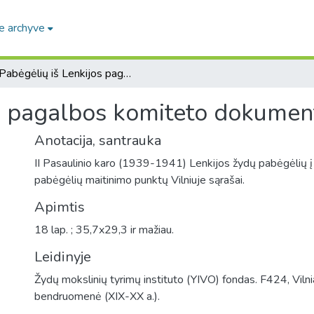
e archyve
[Pabėgėlių iš Lenkijos pagalbos komiteto dokumentai]
os pagalbos komiteto dokumen
Anotacija, santrauka
II Pasaulinio karo (1939-1941) Lenkijos žydų pabėgėlių į V
pabėgėlių maitinimo punktų Vilniuje sąrašai.
Apimtis
18 lap. ; 35,7x29,3 ir mažiau.
Leidinyje
Žydų mokslinių tyrimų instituto (YIVO) fondas. F424, Viln
bendruomenė (XIX-XX a.).