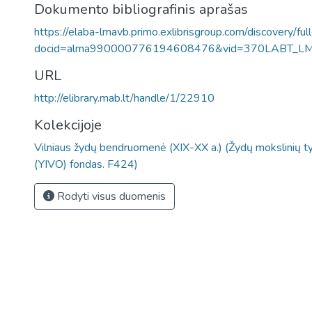
Dokumento bibliografinis aprašas
https://elaba-lmavb.primo.exlibrisgroup.com/discovery/ful
docid=alma990000776194608476&vid=370LABT_L
URL
http://elibrary.mab.lt/handle/1/22910
Kolekcijoje
Vilniaus žydų bendruomenė (XIX-XX a.) (Žydų mokslinių ty
(YIVO) fondas. F424)
Rodyti visus duomenis