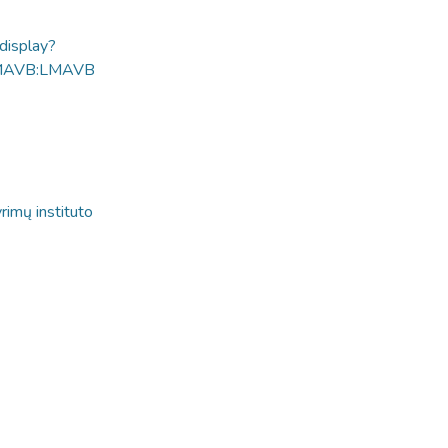
ldisplay?
MAVB:LMAVB
rimų instituto