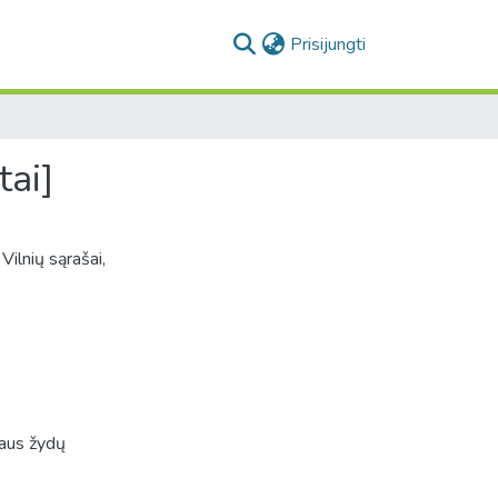
(current)
Prisijungti
tai]
ilnių sąrašai,
iaus žydų