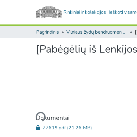
Rinkiniai ir kolekcijos
Ieškoti visam
Pagrindinis
Vilniaus žydų bendruomenė (XIX-XX a.) (Žydų mokslinių tyrimų instituto (YIVO) fondas. F424)
[Pabėgėlių iš Lenkij
Įkeliama...
Dokumentai
77619.pdf
(21.26 MB)