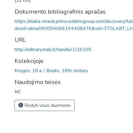
(32 cm).
Dokumento bibliografinis aprašas
https://elaba-lmavb.primo.exlibrisgroup.com/discovery/ful
docid=alma990004066194408476&vid=370LABT_L
URL
http://elibrary.mab.lt/handle/1/26105
Kolekcijoje
Knygos, 18 a. / Books, 18th century
Naudojimo teisės
InC
Rodyti visus duomenis