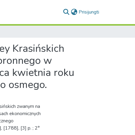
(current)
Prisijungti
ey Krasińskich
oronnego w
ca kwietnia roku
go osmego.
sińskich zwanym na
sach ekonomicznych
ącznego
[1788], [3] p. ; 2°