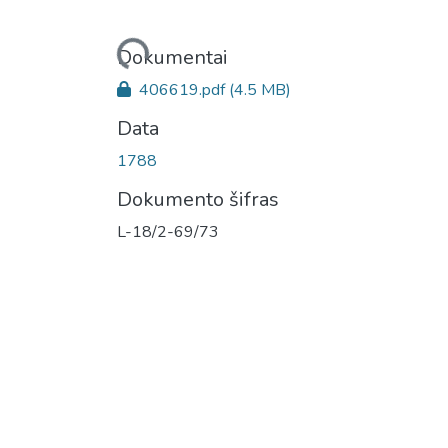
Įkeliama...
Dokumentai
406619.pdf
(4.5 MB)
Data
1788
Dokumento šifras
L-18/2-69/73