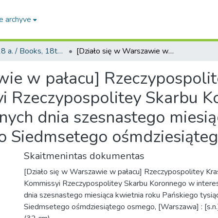
e archyve
Knygos, 18 a. / Books, 18th century
[Działo się w Warszawie w pałacu] Rzeczypospolitey Krasińskich zwanym na Kommissyi Rzeczypospolitey Skarbu Koronnego w interesach ekonomicznych dnia szesnastego miesiąca kwietnia roku Pańskiego tysiącznego Siedmsetego ośmdziesiątego osmego.
wie w pałacu] Rzeczypospolit
 Rzeczypospolitey Skarbu K
nych dnia szesnastego miesią
go Siedmsetego ośmdziesiąte
Skaitmenintas dokumentas
[Działo się w Warszawie w pałacu] Rzeczypospolitey Kra
Kommissyi Rzeczypospolitey Skarbu Koronnego w intere
dnia szesnastego miesiąca kwietnia roku Pańskiego tysi
Siedmsetego ośmdziesiątego osmego, [Warszawa] : [s.n.], 