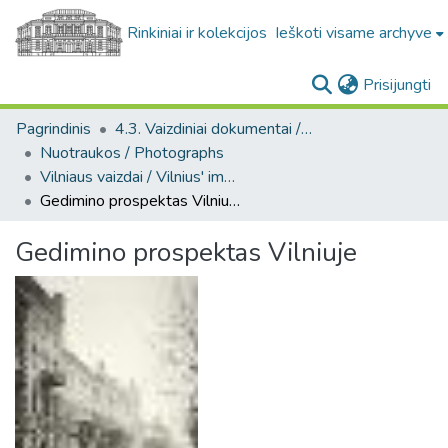
Rinkiniai ir kolekcijos
Ieškoti visame archyve
(c
Prisijungti
Pagrindinis
4.3. Vaizdiniai dokumentai / Visual documents
Nuotraukos / Photographs
Vilniaus vaizdai / Vilnius' images
Gedimino prospektas Vilniuje
Gedimino prospektas Vilniuje