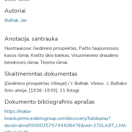
Autoriai
Bułhak, Jan
Anotacija, santrauka
Nuotraukose: Gedimino prospektas, Pašto taupomosios
kasos rūmai, Krašto ūkio bankas, Visuomeninio draudimo
bendrovės rūmai, Teismo rūmai.
Skaitmenintas dokumentas
[Gedimino prospektas Vilniuje] / J. Bułhak. Vilnius : J. Bulhako
foto-atelje, [1936-1939]. 11 fotogr.
Dokumento bibliografinis aprašas
https://elaba-
lmavb.primo.exlibrisgroup.com/discovery/fulldisplay?
docid=alma990003575744408476&vid=370LABT_LMA