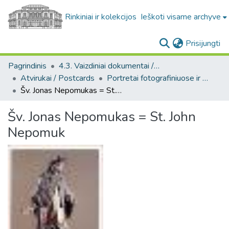
Rinkiniai ir kolekcijos
Ieškoti visame archyve
(c
Prisijungti
Pagrindinis
4.3. Vaizdiniai dokumentai / Visual documents
Atvirukai / Postcards
Portretai fotografiniuose ir meniniuose atvirukuose [1905-1996] / Portraits on photo and art postcards [1905-1996]
Šv. Jonas Nepomukas = St. John Nepomuk
Šv. Jonas Nepomukas = St. John
Nepomuk