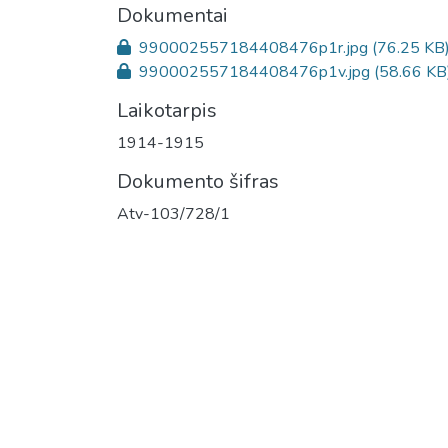
Dokumentai
990002557184408476p1r.jpg
(76.25 KB
990002557184408476p1v.jpg
(58.66 KB
Laikotarpis
1914-1915
Dokumento šifras
Atv-103/728/1