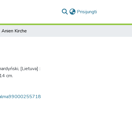
(current)
Prisijungti
. Anien Kirche
ardyński, [Lietuva] :
 14 cm.
p/alma99000255718