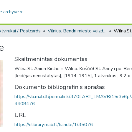
e archyve
tvirukai / Postcards
Vilnius. Bendri miesto vaizdai : miesto ir jo apylinkių fotografinių atvirukų rinkinys
Wilna.St
e
Skaitmenintas dokumentas
Wilna.St. Anien Kirche = Wilno. Kośćiół St. Anny i po-Bern
[leidėjas nenustatytas], [1914-1915], 1 atvirukas ; 9.2 x
Dokumento bibliografinis aprašas
https://vb.mab.lt/permalink/370LABT_LMAVB/15r3v6
4408476
URL
https://elibrary.mab.lt/handle/1/35076