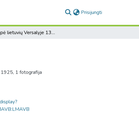
(current)
Prisijungti
Grupė lietuvių Versalyje 13-VI-1925 metais
 1925, 1 fotografija
ldisplay?
MAVB:LMAVB