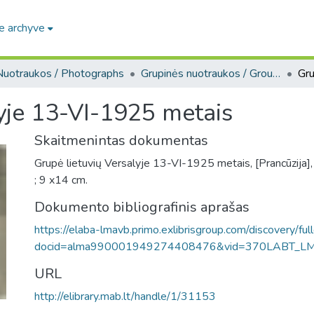
e archyve
Nuotraukos / Photographs
Grupinės nuotraukos / Group photos
lyje 13-VI-1925 metais
Skaitmenintas dokumentas
Grupė lietuvių Versalyje 13-VI-1925 metais, [Prancūzija],
; 9 x14 cm.
Dokumento bibliografinis aprašas
https://elaba-lmavb.primo.exlibrisgroup.com/discovery/ful
docid=alma990001949274408476&vid=370LABT_L
URL
http://elibrary.mab.lt/handle/1/31153