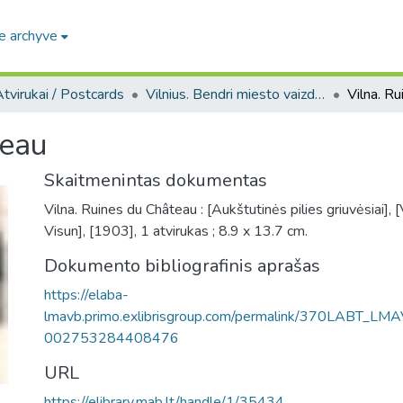
e archyve
tvirukai / Postcards
Vilnius. Bendri miesto vaizdai : miesto ir jo apylinkių fotografinių atvirukų rinkinys
Vilna. R
teau
Skaitmenintas dokumentas
Vilna. Ruines du Château : [Aukštutinės pilies griuvėsiai], [V
Visun], [1903], 1 atvirukas ; 8.9 x 13.7 cm.
Dokumento bibliografinis aprašas
https://elaba-
lmavb.primo.exlibrisgroup.com/permalink/370LABT_LM
002753284408476
URL
https://elibrary.mab.lt/handle/1/35434