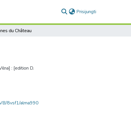
(current)
Prisijungti
uines du Château
ilna] : [edition D.
AVB/8vsf1/alma990