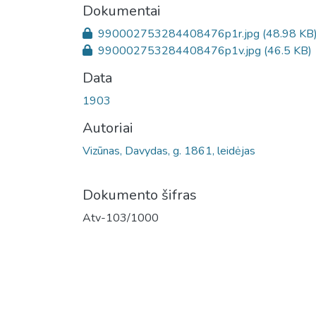
Dokumentai
990002753284408476p1r.jpg
(48.98 KB
990002753284408476p1v.jpg
(46.5 KB)
Data
1903
Autoriai
Vizūnas, Davydas, g. 1861, leidėjas
Dokumento šifras
Atv-103/1000