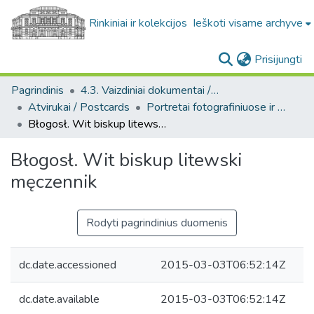
Rinkiniai ir kolekcijos
Ieškoti visame archyve
(c
Prisijungti
Pagrindinis
4.3. Vaizdiniai dokumentai / Visual documents
Atvirukai / Postcards
Portretai fotografiniuose ir meniniuose atvirukuose [1905-1996] / Portraits on photo and art postcards [1905-1996]
Błogosł. Wit biskup litewski męczennik
Błogosł. Wit biskup litewski
męczennik
Rodyti pagrindinius duomenis
dc.date.accessioned
2015-03-03T06:52:14Z
dc.date.available
2015-03-03T06:52:14Z