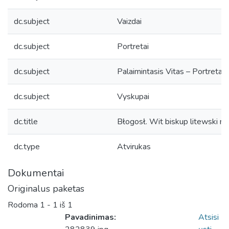
dc.subject
Vaizdai
dc.subject
Portretai
dc.subject
Palaimintasis Vitas – Portretai
dc.subject
Vyskupai
dc.title
Błogosł. Wit biskup litewski m
dc.type
Atvirukas
Dokumentai
Originalus paketas
Rodoma
1 - 1 iš 1
Pavadinimas:
Atsisi