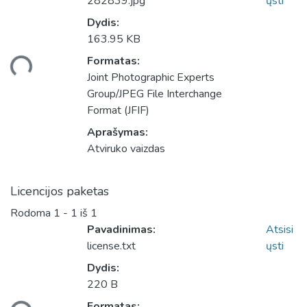
282839.jpg
ųsti
Dydis:
163.95 KB
Formatas:
liama...
Joint Photographic Experts
Group/JPEG File Interchange
Format (JFIF)
Aprašymas:
Atviruko vaizdas
Licencijos paketas
Rodoma
1 - 1 iš 1
Pavadinimas:
Atsisi
license.txt
ųsti
Dydis:
220 B
Formatas: