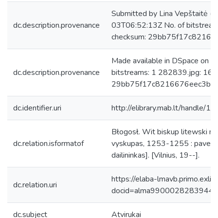
Submitted by Lina Vepštaitė (
dc.description.provenance
03T06:52:13Z No. of bitstrea
checksum: 29bb75f17c82166
Made available in DSpace on 
dc.description.provenance
bitstreams: 1 282839.jpg: 167
29bb75f17c8216676eec3b7d
dc.identifier.uri
http://elibrary.mab.lt/handle/1/
Błogosł. Wit biskup litewski mę
dc.relation.isformatof
vyskupas, 1253-1255 : paveiksl
dailininkas]. [Vilnius, 19--].
https://elaba-lmavb.primo.exlib
dc.relation.uri
docid=alma9900028283944
dc.subject
Atvirukai