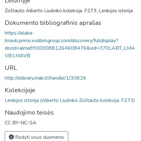
Leidinyje
Zoštauto Alberto Liudviko kolekcija. F273, Lenkijos istorija
Dokumento bibliografinis aprašas
https://elaba-
lmavb.primo.exlibrisgroup.com/discovery/fulldisplay?
docid=alma990000881264608476&vid=370LABT_LMA
VB:LMAVB
URL
http://elibrary.mab.lt/handle/1/30626
Kolekcijoje
Lenkijos istorija (Alberto Liudviko Zoštauto kolekcija. F273)
Naudojimo teisės
CC BY-NC-SA
Rodyti visus duomenis