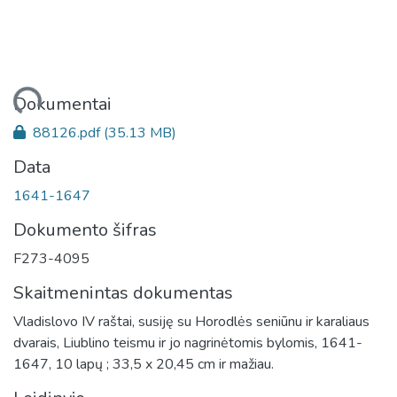
keliama...
Dokumentai
88126.pdf
(35.13 MB)
Data
1641-1647
Dokumento šifras
F273-4095
Skaitmenintas dokumentas
Vladislovo IV raštai, susiję su Horodlės seniūnu ir karaliaus
dvarais, Liublino teismu ir jo nagrinėtomis bylomis, 1641-
1647, 10 lapų ; 33,5 x 20,45 cm ir mažiau.