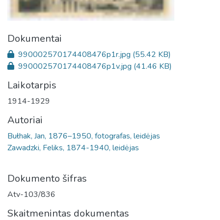
Dokumentai
990002570174408476p1r.jpg
(55.42 KB)
990002570174408476p1v.jpg
(41.46 KB)
Laikotarpis
1914-1929
Autoriai
Bułhak, Jan, 1876–1950, fotografas, leidėjas
Zawadzki, Feliks, 1874-1940, leidėjas
Dokumento šifras
Atv-103/836
Skaitmenintas dokumentas