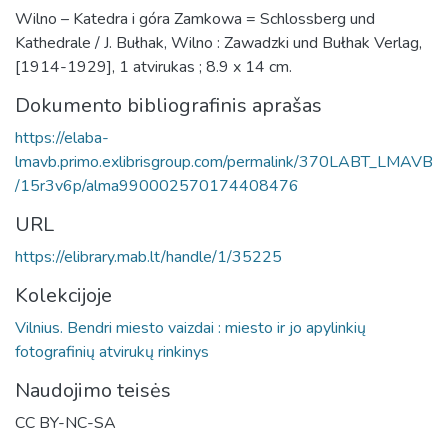
Wilno – Katedra i góra Zamkowa = Schlossberg und
Kathedrale / J. Bułhak, Wilno : Zawadzki und Bułhak Verlag,
[1914-1929], 1 atvirukas ; 8.9 x 14 cm.
Dokumento bibliografinis aprašas
https://elaba-
lmavb.primo.exlibrisgroup.com/permalink/370LABT_LMAVB
/15r3v6p/alma990002570174408476
URL
https://elibrary.mab.lt/handle/1/35225
Kolekcijoje
Vilnius. Bendri miesto vaizdai : miesto ir jo apylinkių
fotografinių atvirukų rinkinys
Naudojimo teisės
CC BY-NC-SA