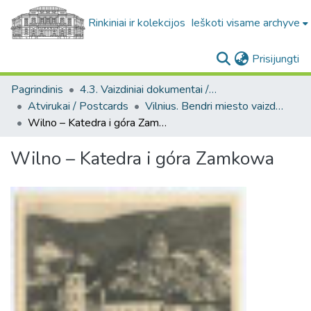
Rinkiniai ir kolekcijos
Ieškoti visame archyve
(c
Prisijungti
Pagrindinis
4.3. Vaizdiniai dokumentai / Visual documents
Atvirukai / Postcards
Vilnius. Bendri miesto vaizdai : miesto ir jo apylinkių fotografinių atvirukų rinkinys
Wilno – Katedra i góra Zamkowa
Wilno – Katedra i góra Zamkowa