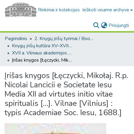
Rinkiniai ir kolekcijos
Ieškoti visame archyve
(c
Prisijungti
Pagrindinis
2. Knygų įrišų tyrimai / Bookbindings research
Knygų įrišų kultūra XV–XVIII a. LDK teritorijoje / Bookbinding culture in the 15th–18th-century GDL
XVII a. Vilniaus akademijos spaustuvės leidinių įrišai / 17-th century bindings of the Vilnius Academy printing house
Įrišas knygos [Łęczycki, Mikołaj. R.p. Nicolai Lancicii e Societate Iesu Media XII ad virtutes initio vitae spiritualis [...]. Vilnae [Vilnius] : typis Academiae Soc. Iesu, 1688.]
Įrišas knygos [Łęczycki, Mikołaj. R.p.
Nicolai Lancicii e Societate Iesu
Media XII ad virtutes initio vitae
spiritualis [...]. Vilnae [Vilnius] :
typis Academiae Soc. Iesu, 1688.]