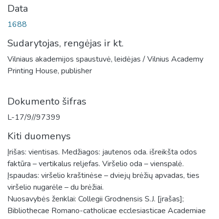
Data
1688
Sudarytojas, rengėjas ir kt.
Vilniaus akademijos spaustuvė, leidėjas / Vilnius Academy
Printing House, publisher
Dokumento šifras
L-17/9//97399
Kiti duomenys
Įrišas: vientisas. Medžiagos: jautenos oda. išreikšta odos
faktūra – vertikalus reljefas. Viršelio oda – vienspalė.
Įspaudas: viršelio kraštinėse – dviejų brėžių apvadas, ties
viršelio nugarėle – du brėžiai.
Nuosavybės ženklai: Collegii Grodnensis S.J. [įrašas];
Bibliothecae Romano-catholicae ecclesiasticae Academiae