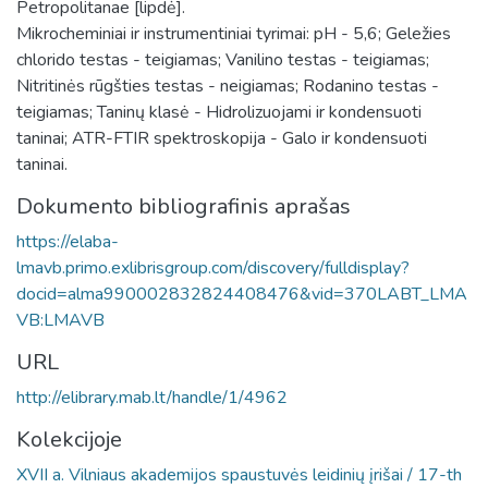
Petropolitanae [lipdė].
Mikrocheminiai ir instrumentiniai tyrimai: pH - 5,6; Geležies
chlorido testas - teigiamas; Vanilino testas - teigiamas;
Nitritinės rūgšties testas - neigiamas; Rodanino testas -
teigiamas; Taninų klasė - Hidrolizuojami ir kondensuoti
taninai; ATR-FTIR spektroskopija - Galo ir kondensuoti
taninai.
Dokumento bibliografinis aprašas
https://elaba-
lmavb.primo.exlibrisgroup.com/discovery/fulldisplay?
docid=alma990002832824408476&vid=370LABT_LMA
VB:LMAVB
URL
http://elibrary.mab.lt/handle/1/4962
Kolekcijoje
XVII a. Vilniaus akademijos spaustuvės leidinių įrišai / 17-th