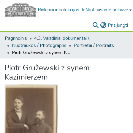
Rinkiniai ir kolekcijos
Ieškoti visame archyve
(c
Prisijungti
Pagrindinis
4.3. Vaizdiniai dokumentai / Visual documents
Nuotraukos / Photographs
Portretai / Portraits
Piotr Gružewski z synem Kazimierzem
Piotr Gružewski z synem
Kazimierzem