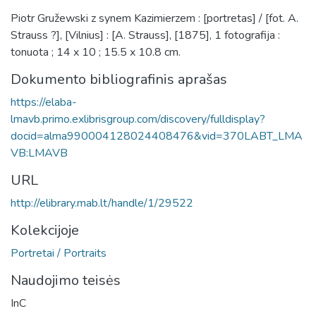
Piotr Gružewski z synem Kazimierzem : [portretas] / [fot. A.
Strauss ?], [Vilnius] : [A. Strauss], [1875], 1 fotografija :
tonuota ; 14 x 10 ; 15.5 x 10.8 cm.
Dokumento bibliografinis aprašas
https://elaba-
lmavb.primo.exlibrisgroup.com/discovery/fulldisplay?
docid=alma990004128024408476&vid=370LABT_LMA
VB:LMAVB
URL
http://elibrary.mab.lt/handle/1/29522
Kolekcijoje
Portretai / Portraits
Naudojimo teisės
InC