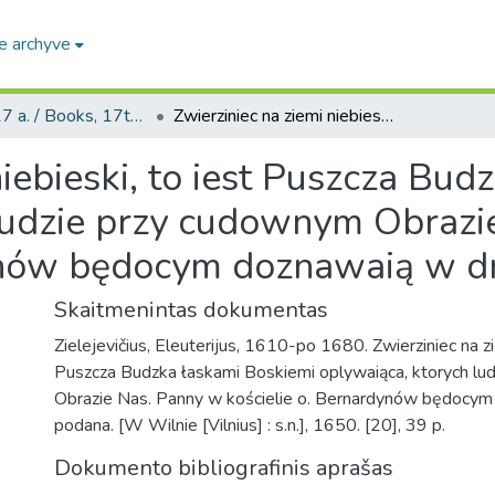
e archyve
Knygos, 17 a. / Books, 17th century
Zwierziniec na ziemi niebieski, to iest Puszcza Budzka łaskami Boskiemi oplywaiąca, ktorych ludzie przy cudownym Obrazie Nas. Panny w kościelie o. Bernardynów będocym doznawaią w druk podana
niebieski, to iest Puszcza Bu
ludzie przy cudownym Obrazi
dynów będocym doznawaią w d
Skaitmenintas dokumentas
Zielejevičius, Eleuterijus, 1610-po 1680. Zwierziniec na zi
Puszcza Budzka łaskami Boskiemi oplywaiąca, ktorych lu
Obrazie Nas. Panny w kościelie o. Bernardynów będocym
podana. [W Wilnie [Vilnius] : s.n.], 1650. [20], 39 p.
Dokumento bibliografinis aprašas