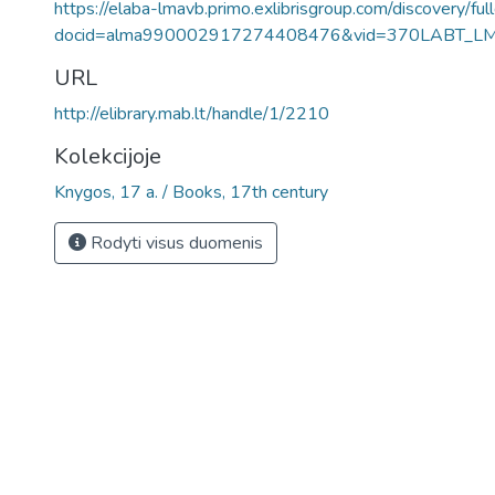
https://elaba-lmavb.primo.exlibrisgroup.com/discovery/ful
docid=alma990002917274408476&vid=370LABT_L
URL
http://elibrary.mab.lt/handle/1/2210
Kolekcijoje
Knygos, 17 a. / Books, 17th century
Rodyti visus duomenis