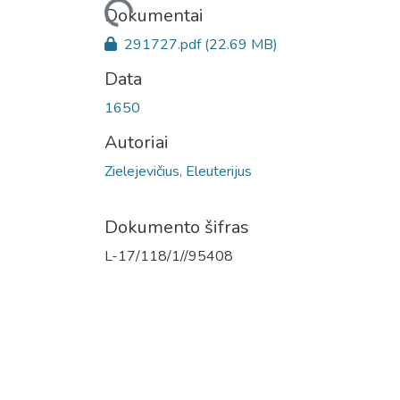
Įkeliama...
Dokumentai
291727.pdf
(22.69 MB)
Data
1650
Autoriai
Zielejevičius, Eleuterijus
Dokumento šifras
L-17/118/1//95408