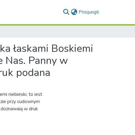
(current)
Prisijungti
dzka łaskami Boskiemi
e Nas. Panny w
ruk podana
emi niebieski, to iest
dzie przy cudownym
 doznawaią w druk