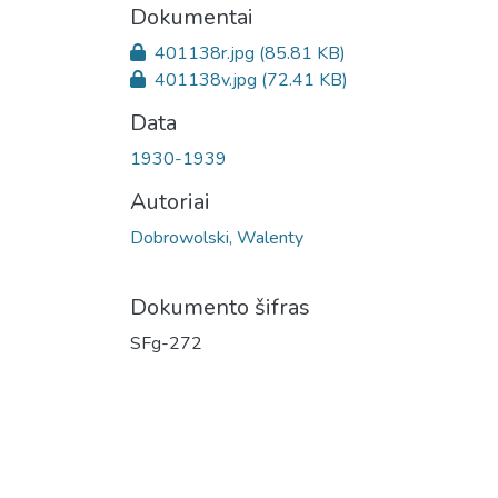
Dokumentai
401138r.jpg
(85.81 KB)
401138v.jpg
(72.41 KB)
Data
1930-1939
Autoriai
Dobrowolski, Walenty
Dokumento šifras
SFg-272