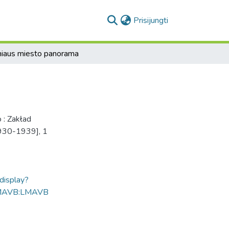
(current)
Prisijungti
niaus miesto panorama
 : Zakład
1930-1939], 1
ldisplay?
MAVB:LMAVB