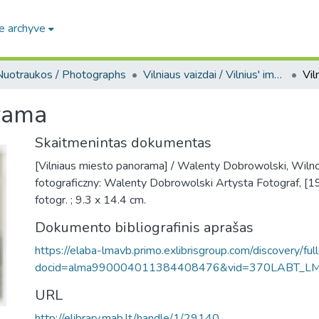
e archyve
Nuotraukos / Photographs
Vilniaus vaizdai / Vilnius' images
Vil
rama
Skaitmenintas dokumentas
[Vilniaus miesto panorama] / Walenty Dobrowolski, Wilno
fotograficzny: Walenty Dobrowolski Artysta Fotograf, [
fotogr. ; 9.3 x 14.4 cm.
Dokumento bibliografinis aprašas
https://elaba-lmavb.primo.exlibrisgroup.com/discovery/ful
docid=alma990004011384408476&vid=370LABT_L
URL
http://elibrary.mab.lt/handle/1/29140