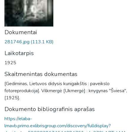
Dokumentai
281746.jpg
(113.1 KB)
Laikotarpis
1925
Skaitmenintas dokumentas
[Gediminas, Lietuvos didysis kunigaikštis : paveikslo
fotoreprodukcija]. Vilkmergė [Ukmergė] : knygynas "Šviesa",
[1925].
Dokumento bibliografinis aprašas
https://elaba-
lmavb.primo.exlibrisgroup.com/discovery/fulldisplay?