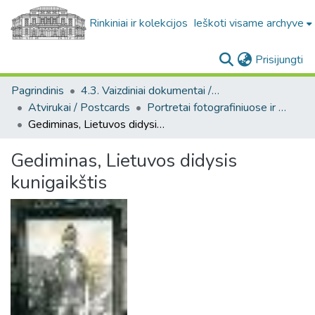
Rinkiniai ir kolekcijos
Ieškoti visame archyve
(c
Prisijungti
Pagrindinis
4.3. Vaizdiniai dokumentai / Visual documents
Atvirukai / Postcards
Portretai fotografiniuose ir meniniuose atvirukuose [1905-1996] / Portraits on photo and art postcards [1905-1996]
Gediminas, Lietuvos didysis kunigaikštis
Gediminas, Lietuvos didysis
kunigaikštis