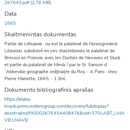
267645.pdf
(2.76 MB)
Data
1665
Skaitmenintas dokumentas
Partie de Lithuanie : ou est le palatinat de Nowogrodeck
Litawiski, subdivisé en ses chastellenies le palatinat de
Bressici en Polesie, avec les Duchés de Neswies et Sluck
et partie du palatinat de Minsk / par le Sr. Sanson d
´Abbeville geographe ord[inai]re du Roy. - A Paris : chez
Pierre Mariette, 1665. - 1 žml.
Dokumento bibliografinis aprašas
https://elaba-
lmavb.primo.exlibrisgroup.com/discovery/fulldisplay?
docid=alma990002676454408476&vid=370LABT_LMA
VB:LMAVB