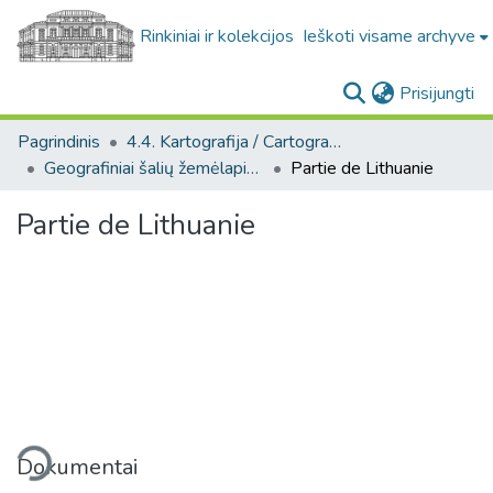
Rinkiniai ir kolekcijos
Ieškoti visame archyve
(c
Prisijungti
Pagrindinis
4.4. Kartografija / Cartography
Geografiniai šalių žemėlapiai / Geographical maps of countries
Partie de Lithuanie
Partie de Lithuanie
liama...
Dokumentai