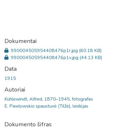
Dokumentai
990004505954408476p1r.jpg
(60.18 KB)
990004505954408476p1v.jpg
(44.13 KB)
Data
1915
Autoriai
Kühlewindt, Alfred, 1870–1945, fotografas
E. Pawlowskio spaustuvė (Tilžė), leidėjas
Dokumento šifras