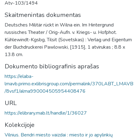
Atv-103/1494
Skaitmenintas dokumentas
Deutsches Militär rückt in Wilna ein. Im Hintergrund
russisches Theater / Orig-Aufn. v. Kriegs- u. Hofphot.
Kühlewindt-Kgsbg, Tilsit (Sovetskas) : Verlag und Eigentum
der Buchdruckerei Pawlowski, [1915], 1 atvirukas ; 8.8 x
13.8 cm.
Dokumento bibliografinis aprašas
https://elaba-
lmavb.primo.exlibrisgroup.com/permalink/370LABT_LMAVB
/8vsf1/alma990004505954408476
URL
https://elibrary.mab.lt/handle/1/36027
Kolekcijoje
Vilnius. Bendri miesto vaizdai : miesto ir jo apylinkių