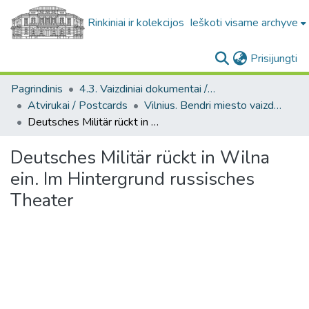
Rinkiniai ir kolekcijos
Ieškoti visame archyve
(c
Prisijungti
Pagrindinis
4.3. Vaizdiniai dokumentai / Visual documents
Atvirukai / Postcards
Vilnius. Bendri miesto vaizdai : miesto ir jo apylinkių fotografinių atvirukų rinkinys
Deutsches Militär rückt in Wilna ein. Im Hintergrund russisches Theater
Deutsches Militär rückt in Wilna
ein. Im Hintergrund russisches
Theater