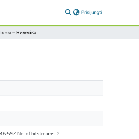
(current)
Prisijungti
льны – Вилейка
8:59Z No. of bitstreams: 2