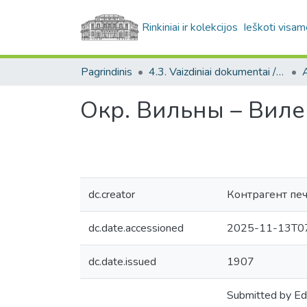
Rinkiniai ir kolekcijos
Ieškoti visam
Pagrindinis
4.3. Vaizdiniai dokumentai / Visual documents
A
Окр. Вильны – Виле
dc.creator
Контрагент печат
dc.date.accessioned
2025-11-13T07
dc.date.issued
1907
Submitted by Ed