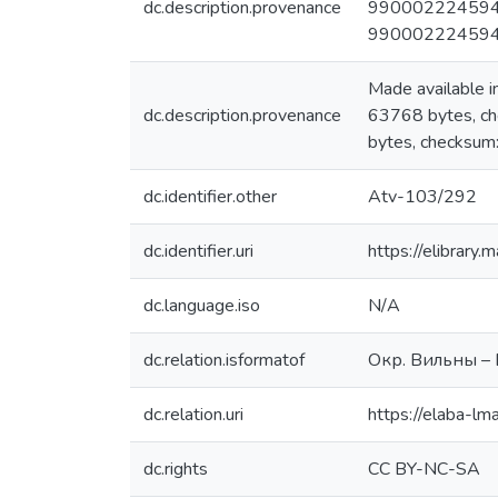
dc.description.provenance
9900022245944
9900022245944
Made available
dc.description.provenance
63768 bytes, 
bytes, checksu
dc.identifier.other
Atv-103/292
dc.identifier.uri
https://elibrary
dc.language.iso
N/A
dc.relation.isformatof
Окр. Вильны – Ви
dc.relation.uri
https://elaba-
dc.rights
CC BY-NC-SA