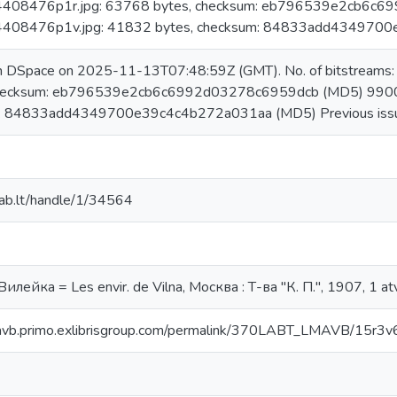
08476p1r.jpg: 63768 bytes, checksum: eb796539e2cb6c6
08476p1v.jpg: 41832 bytes, checksum: 84833add434970
 in DSpace on 2025-11-13T07:48:59Z (GMT). No. of bitstrea
checksum: eb796539e2cb6c6992d03278c6959dcb (MD5) 99
m: 84833add4349700e39c4c4b272a031aa (MD5) Previous issu
.mab.lt/handle/1/34564
лейка = Les envir. de Vilna, Москва : Т-ва "К. П.", 1907, 1 atvi
lmavb.primo.exlibrisgroup.com/permalink/370LABT_LMAVB/1