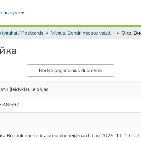
e archyve
tvirukai / Postcards
Vilnius. Bendri miesto vaizdai : miesto ir jo apylinkių fotografinių atvirukų rinkinys
Окр. Ви
йка
Rodyti pagrindinius duomenis
и (leidykla), leidėjas
:48:59Z
ita Breidokienė (edita.breidokiene@mab.lt) on 2025-11-13T07:4