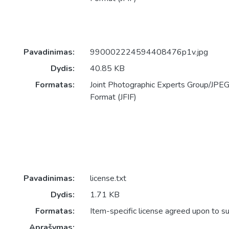
Pavadinimas:
990002224594408476p1v.jpg
Dydis:
40.85 KB
Formatas:
Joint Photographic Experts Group/JPEG 
Format (JFIF)
Pavadinimas:
license.txt
Dydis:
1.71 KB
Formatas:
Item-specific license agreed upon to s
Aprašymas: