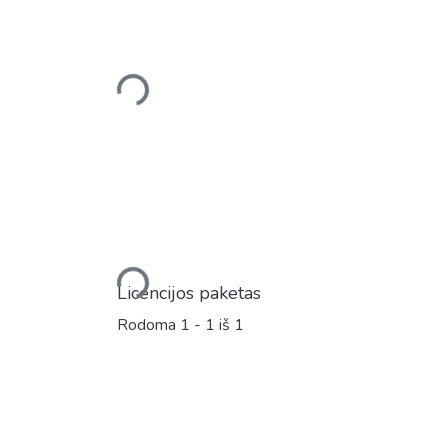
Įkeliama...
Įkeliama...
Licencijos paketas
Rodoma
1 - 1 iš 1