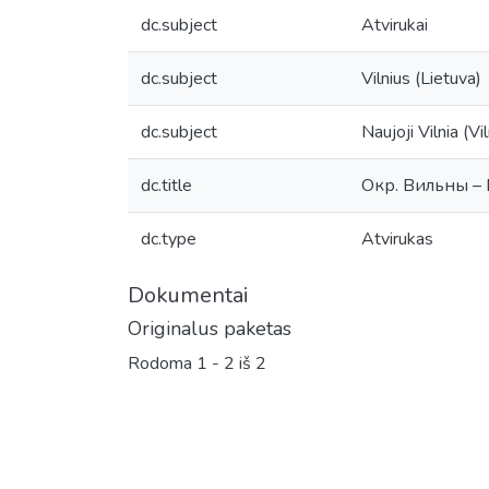
dc.subject
Atvirukai
dc.subject
Vilnius (Lietuva)
dc.subject
Naujoji Vilnia (Vi
dc.title
Окр. Вильны –
dc.type
Atvirukas
Dokumentai
Originalus paketas
Rodoma
1 - 2 iš 2