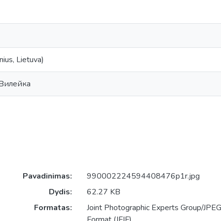
lnius, Lietuva)
 Вилейка
Pavadinimas:
990002224594408476p1r.jpg
Dydis:
62.27 KB
Formatas:
Joint Photographic Experts Group/JPEG 
Format (JFIF)