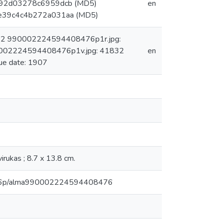
992d03278c6959dcb (MD5)
en
0e39c4c4b272a031aa (MD5)
ms: 2 990002224594408476p1r.jpg:
0002224594408476p1v.jpg: 41832
en
e date: 1907
rukas ; 8.7 x 13.8 cm.
5r3v6p/alma990002224594408476