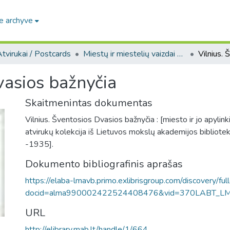
e archyve
tvirukai / Postcards
Miestų ir miestelių vaizdai atvirukuose / Postcard views of cities and towns
vasios bažnyčia
Skaitmenintas dokumentas
Vilnius. Šventosios Dvasios bažnyčia : [miesto ir jo apylink
atvirukų kolekcija iš Lietuvos mokslų akademijos bibliote
-1935].
Dokumento bibliografinis aprašas
https://elaba-lmavb.primo.exlibrisgroup.com/discovery/ful
docid=alma990002422524408476&vid=370LABT_L
URL
http://elibrary.mab.lt/handle/1/664