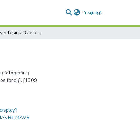
(current)
Prisijungti
Vilnius. Šventosios Dvasios bažnyčia
ių fotografinių
kos fondų]. [1909
ldisplay?
MAVB:LMAVB