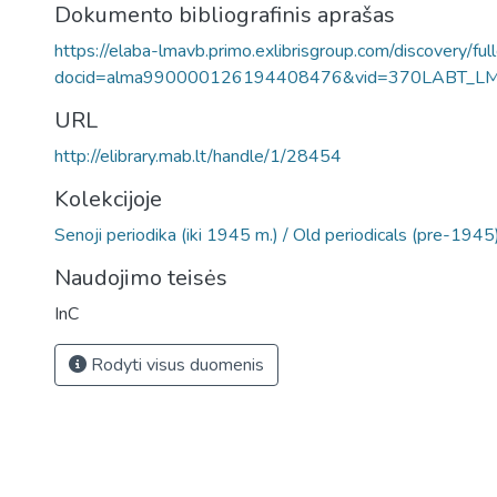
Dokumento bibliografinis aprašas
https://elaba-lmavb.primo.exlibrisgroup.com/discovery/ful
docid=alma990000126194408476&vid=370LABT_L
URL
http://elibrary.mab.lt/handle/1/28454
Kolekcijoje
Senoji periodika (iki 1945 m.) / Old periodicals (pre-1945
Naudojimo teisės
InC
Rodyti visus duomenis