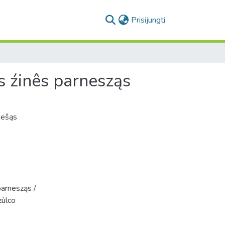
(current)
Prisijungti
s źinês parnesząs
rnešąs
parnesząs /
zùlco