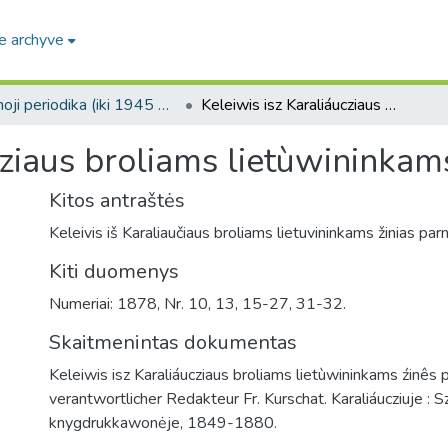
e archyve
Senoji periodika (iki 1945 m.) / Old periodicals (pre-1945)
Keleiwis isz Karaliáucziaus broliams lietùwininkams źinês parnesząs
cziaus broliams lietùwininkam
Kitos antraštės
Keleivis iš Karaliaučiaus broliams lietuvininkams žinias pa
Kiti duomenys
Numeriai: 1878, Nr. 10, 13, 15-27, 31-32.
Skaitmenintas dokumentas
Keleiwis isz Karaliáucziaus broliams lietùwininkams źinês 
verantwortlicher Redakteur Fr. Kurschat. Karaliáucziuje : S
knygdrukkawonėje, 1849-1880.