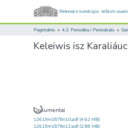
Rinkiniai ir kolekcijos
Ieškoti visam
Pagrindinis
4.2. Periodika / Periodicals
Keleiwis isz Karaliáu
Įkeliama...
Dokumentai
12619m1878n10.pdf
(4.62 MB)
12619m1878n13.pdf
(2.88 MB)