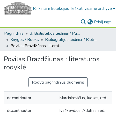
Rinkiniai ir kolekcijos
Ieškoti visame archyve
(c
Prisijungti
Pagrindinis
3. Bibliotekos leidiniai / Publications of the Library
Knygos / Books
Bibliografijos leidiniai / Bibliographic publications
Povilas Brazdžiūnas : literatūros rodyklė
Povilas Brazdžiūnas : literatūros
rodyklė
Rodyti pagrindinius duomenis
dc.contributor
Marcinkevičius, Juozas, red.
dc.contributor
Ivaškevičius, Adolfas, red.