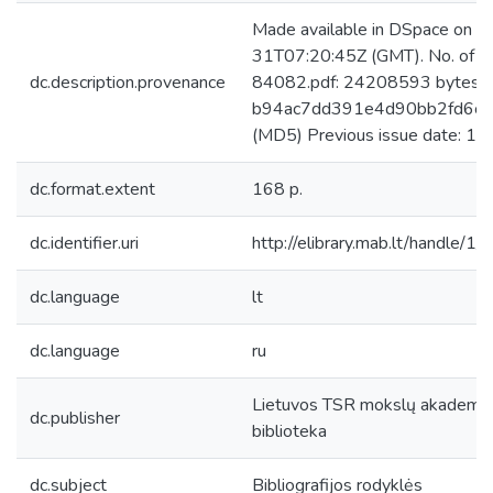
Made available in DSpace on 
31T07:20:45Z (GMT). No. of bi
dc.description.provenance
84082.pdf: 24208593 bytes, 
b94ac7dd391e4d90bb2fd6c
(MD5) Previous issue date: 19
dc.format.extent
168 p.
dc.identifier.uri
http://elibrary.mab.lt/handle/1
dc.language
lt
dc.language
ru
Lietuvos TSR mokslų akademijo
dc.publisher
biblioteka
dc.subject
Bibliografijos rodyklės