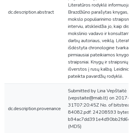
Literatūros rodyklė informuoja a
dc.description.abstract
Brazdžiūno parašytas knygas, mo
mokslo populiarinimo straipsnius
interviu, atskleidžia jo, kaip dis
mokslinio vadavo ir konsultanto
darbų autoriaus, veiklą. Literatū
išdėstyta chronologine tvarka. 
pirmiausiai pateikiamos knygos,
straipsniai. Knygų ir straipsnių 
išverstos į rusų kalbą. Leidinio
pateikta pavardžių rodyklė.
Submitted by Lina Vepštaitė
(vepstaite@mab.lt) on 2017-0
31T07:20:45Z No. of bitstream
dc.description.provenance
84082.pdf: 24208593 bytes, 
b94ac7dd391e4d90bb2fd6c
(MD5)