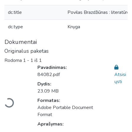
dc.title
Povilas Brazdžiūnas : literatūro
dc.type
Knyga
Dokumentai
Originalus paketas
Rodoma
1 - 1 iš 1
Pavadinimas:
84082.pdf
Atsisi
ųsti
Dydis:
Įkeliama...
23.09 MB
Formatas:
Adobe Portable Document
Format
Aprašymas: