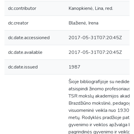
dc.contributor
Kanopkienė, Lina, red.
dc.creator
Blažienė, Irena
dc.date.accessioned
2017-05-31T07:20:45Z
dc.date.available
2017-05-31T07:20:45Z
dc.date.issued
1987
Šioje bibliografijoje su nedidele
atsispindi žinomo profesoriaus,
TSR mokslų akademijos akadem
Brazdžiūno mokslinė, pedagogin
visuomeninė veikla nuo 1930 i
metų. Rodyklės pradžioje patei
gyvenimo ir veiklos apžvalga be
pagrindinės gyvenimo ir veiklos