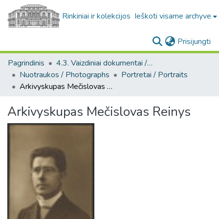
Rinkiniai ir kolekcijos
Ieškoti visame archyve
(c
Prisijungti
Pagrindinis
4.3. Vaizdiniai dokumentai / Visual documents
Nuotraukos / Photographs
Portretai / Portraits
Arkivyskupas Mečislovas Reinys
Arkivyskupas Mečislovas Reinys