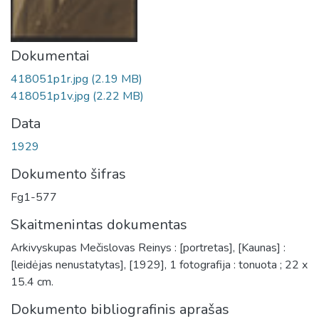
Dokumentai
418051p1r.jpg
(2.19 MB)
418051p1v.jpg
(2.22 MB)
Data
1929
Dokumento šifras
Fg1-577
Skaitmenintas dokumentas
Arkivyskupas Mečislovas Reinys : [portretas], [Kaunas] :
[leidėjas nenustatytas], [1929], 1 fotografija : tonuota ; 22 x
15.4 cm.
Dokumento bibliografinis aprašas