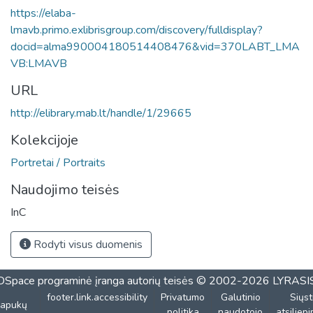
https://elaba-
lmavb.primo.exlibrisgroup.com/discovery/fulldisplay?
docid=alma990004180514408476&vid=370LABT_LMA
VB:LMAVB
URL
http://elibrary.mab.lt/handle/1/29665
Kolekcijoje
Portretai / Portraits
Naudojimo teisės
InC
Rodyti visus duomenis
DSpace programinė įranga
autorių teisės © 2002-2026
LYRASI
footer.link.accessibility
Privatumo
Galutinio
Siųst
lapukų
politika
naudotojo
atsiliep