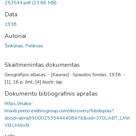
253544.pdf
(23.86 MB)
Data
1938
Autoriai
Šinkūnas, Peliksas
Skaitmenintas dokumentas
Geografijos atlasas. - [Kaunas] : Spaudos fondas, 1938. -
[1], 16 p. žml., [4] iliustr. lap.
Dokumento bibliografinis aprašas
https://elaba-
lmavb.primo.exlibrisgroup.com/discovery/fulldisplay?
docid=alma990002535444408476&vid=370LABT_LMA
VB:LMAVB