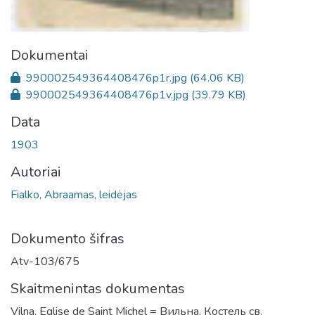
Dokumentai
990002549364408476p1r.jpg
(64.06 KB)
990002549364408476p1v.jpg
(39.79 KB)
Data
1903
Autoriai
Fialko, Abraamas, leidėjas
Dokumento šifras
Atv-103/675
Skaitmenintas dokumentas
Vilna. Eglise de Saint Michel = Вильна. Костель св.