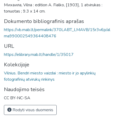
Михаила, Vilna : edition A. Fialko, [1903], 1 atvirukas :
tonuotas ; 9.3 x 14 cm.
Dokumento bibliografinis aprašas
https://vb.mab.lt/permalink/370LABT_LMAVB/15r3v6p/al
ma990002549364408476
URL
https://elibrary.mab.lt/handle/1/35017
Kolekcijoje
Vilnius. Bendri miesto vaizdai : miesto ir jo apylinkių
fotografinių atvirukų rinkinys
Naudojimo teisės
CC BY-NC-SA
Rodyti visus duomenis