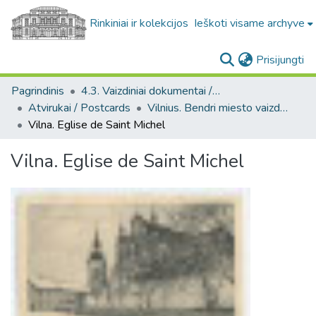
Rinkiniai ir kolekcijos
Ieškoti visame archyve
(c
Prisijungti
Pagrindinis
4.3. Vaizdiniai dokumentai / Visual documents
Atvirukai / Postcards
Vilnius. Bendri miesto vaizdai : miesto ir jo apylinkių fotografinių atvirukų rinkinys
Vilna. Eglise de Saint Michel
Vilna. Eglise de Saint Michel