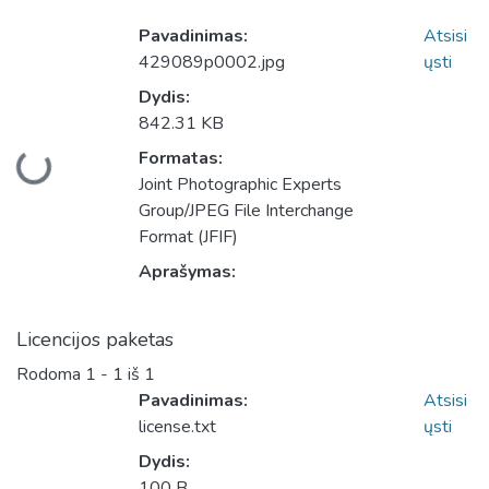
Pavadinimas:
Atsisi
429089p0002.jpg
ųsti
Dydis:
842.31 KB
Formatas:
Įkeliama...
Joint Photographic Experts
Group/JPEG File Interchange
Format (JFIF)
Aprašymas:
Licencijos paketas
Rodoma
1 - 1 iš 1
Pavadinimas:
Atsisi
license.txt
ųsti
Dydis:
100 B