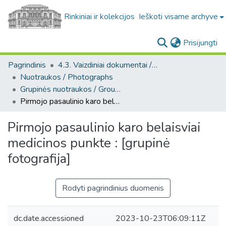
Rinkiniai ir kolekcijos
Ieškoti visame archyve
(c
Prisijungti
Pagrindinis
4.3. Vaizdiniai dokumentai / Visual documents
Nuotraukos / Photographs
Grupinės nuotraukos / Group photos
Pirmojo pasaulinio karo belaisviai medicinos punkte : [grupinė fotografija]
Pirmojo pasaulinio karo belaisviai
medicinos punkte : [grupinė
fotografija]
Rodyti pagrindinius duomenis
dc.date.accessioned
2023-10-23T06:09:11Z