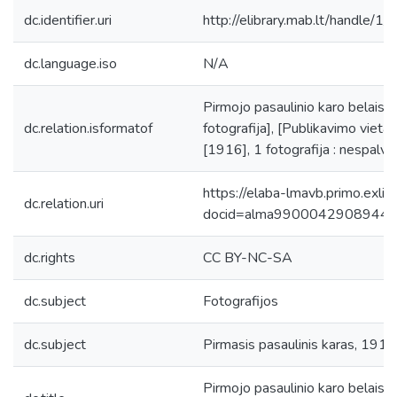
dc.identifier.uri
http://elibrary.mab.lt/handle/1
dc.language.iso
N/A
Pirmojo pasaulinio karo belaisvi
dc.relation.isformatof
fotografija], [Publikavimo vieta 
[1916], 1 fotografija : nespalvo
https://elaba-lmavb.primo.exlib
dc.relation.uri
docid=alma9900042908944
dc.rights
CC BY-NC-SA
dc.subject
Fotografijos
dc.subject
Pirmasis pasaulinis karas, 191
Pirmojo pasaulinio karo belaisvi