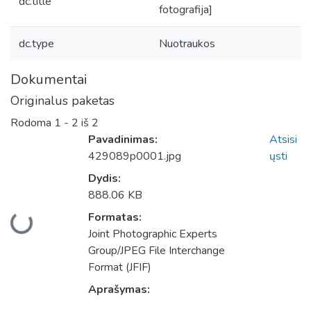
dc.title
fotografija]
dc.type
Nuotraukos
Dokumentai
Originalus paketas
Rodoma
1 - 2 iš 2
Pavadinimas:
Atsisi
429089p0001.jpg
ųsti
Dydis:
888.06 KB
Formatas:
Įkeliama...
Joint Photographic Experts
Group/JPEG File Interchange
Format (JFIF)
Aprašymas: