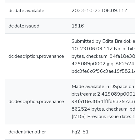
dc.date.available
2023-10-23T06:09:11Z
dc.date.issued
1916
Submitted by Edita Breidokien
10-23T06:09:11Z No. of bits
dc.description.provenance
bytes, checksum: 94fa18e38
429089p0002.jpg: 862524 byt
bdc9fe6c6f96c9ae19f5821c
Made available in DSpace on 
bitstreams: 2 429089p0001.jp
dc.description.provenance
94fa18e3854ffffd53797a384
862524 bytes, checksum: bd
(MD5) Previous issue date: 19
dc.identifier.other
Fg2-51