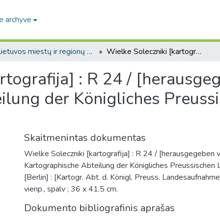
e archyve
Lietuvos miestų ir regionų žemėlapiai / Maps of Lithuanian cities and towns
Wielke Soleczniki [kartografija] : R 24 / [herausgegeben von der] Kartographische Abteilung der Königliches Preussischen Landesaufnahme
rtografija] : R 24 / [herausg
ilung der Königliches Preuss
Skaitmenintas dokumentas
Wielke Soleczniki [kartografija] : R 24 / [herausgegeben 
Kartographische Abteilung der Königliches Preussischen
[Berlin] : [Kartogr. Abt. d. Königl. Preuss. Landesaufnahme
vienp., spalv ; 36 x 41.5 cm.
Dokumento bibliografinis aprašas