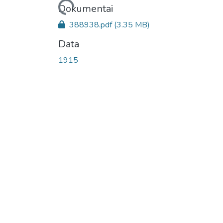
Įkeliama...
Dokumentai
388938.pdf
(3.35 MB)
Data
1915