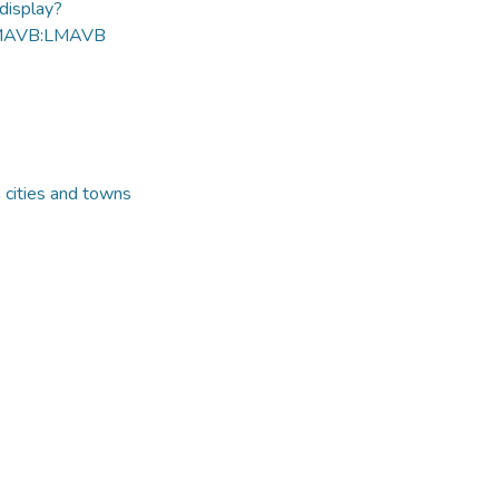
ldisplay?
MAVB:LMAVB
n cities and towns