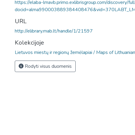
https://elaba-lmavb.primo.exlibrisgroup.com/discovery/ful
docid=alma990003889384408476&vid=370LABT_L
URL
http://elibrary.mab.lt/handle/1/21597
Kolekcijoje
Lietuvos miestų ir regionų žemėlapiai / Maps of Lithuania
Rodyti visus duomenis