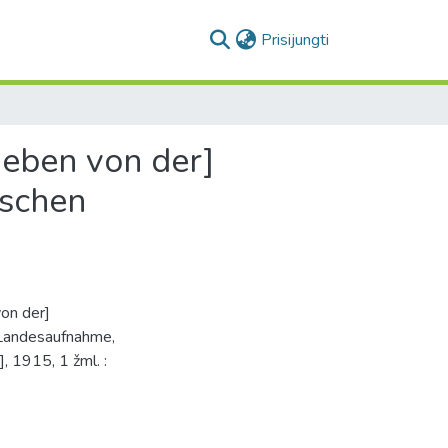
(current)
Prisijungti
egeben von der]
ischen
von der]
 Landesaufnahme,
], 1915, 1 žml. :