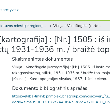
e archyve
Lietuvos miestų ir regionų žemėlapiai / Maps of Lithuanian cities and towns
Vilkija - Vandžiogala [kartografija] : [Nr.] 1505 : iš instrumentinių rekognoskavimų, atliktų 1931-1936 m. / braižė top. majoras Kučinskas
kartografija] : [Nr.] 1505 : iš
ktų 1931-1936 m. / braižė top
Skaitmenintas dokumentas
Vilkija - Vandžiogala [kartografija] : [Nr.] 1505 : iš instrum
rekognoskavimų, atliktų 1931-1936 m. / braižė top. majo
[Kaunas] : Karo topografjos skyrius, 1937, 1 žml. : vienp., 
Dokumento bibliografinis aprašas
https://elaba-lmavb.primo.exlibrisgroup.com/discovery/ful
docid=alma990002018824408476&vid=370LABT_L