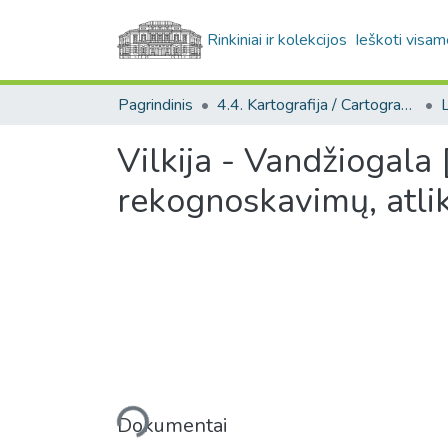
Rinkiniai ir kolekcijos
Ieškoti visam
Pagrindinis
4.4. Kartografija / Cartography
Vilkija - Vandžiogala [
rekognoskavimų, atli
Įkeliama...
Dokumentai