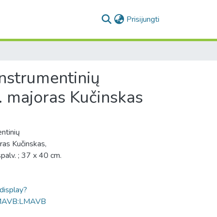
(current)
Prisijungti
 instrumentinių
. majoras Kučinskas
entinių
ras Kučinskas,
spalv. ; 37 x 40 cm.
ldisplay?
MAVB:LMAVB