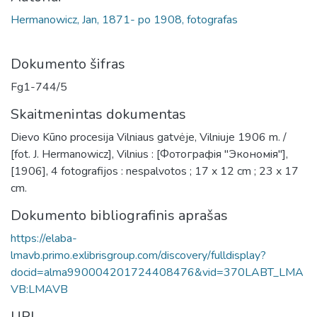
Hermanowicz, Jan, 1871- po 1908, fotografas
Dokumento šifras
Fg1-744/5
Skaitmenintas dokumentas
Dievo Kūno procesija Vilniaus gatvėje, Vilniuje 1906 m. /
[fot. J. Hermanowicz], Vilnius : [Фотографiя "Экономiя"],
[1906], 4 fotografijos : nespalvotos ; 17 x 12 cm ; 23 x 17
cm.
Dokumento bibliografinis aprašas
https://elaba-
lmavb.primo.exlibrisgroup.com/discovery/fulldisplay?
docid=alma990004201724408476&vid=370LABT_LMA
VB:LMAVB
URL