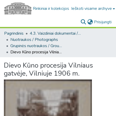
Rinkiniai ir kolekcijos
Ieškoti visame archyve
(c
Prisijungti
Pagrindinis
4.3. Vaizdiniai dokumentai / Visual documents
Nuotraukos / Photographs
Grupinės nuotraukos / Group photos
Dievo Kūno procesija Vilniaus gatvėje, Vilniuje 1906 m.
Dievo Kūno procesija Vilniaus
gatvėje, Vilniuje 1906 m.