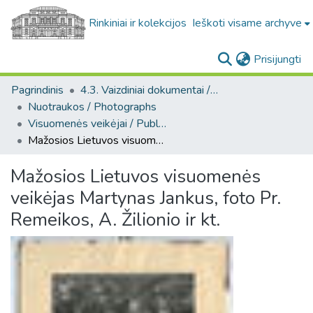
Rinkiniai ir kolekcijos
Ieškoti visame archyve
(c
Prisijungti
Pagrindinis
4.3. Vaizdiniai dokumentai / Visual documents
Nuotraukos / Photographs
Visuomenės veikėjai / Public figures
Mažosios Lietuvos visuomenės veikėjas Martynas Jankus, foto Pr. Remeikos, A. Žilionio ir kt.
Mažosios Lietuvos visuomenės
veikėjas Martynas Jankus, foto Pr.
Remeikos, A. Žilionio ir kt.