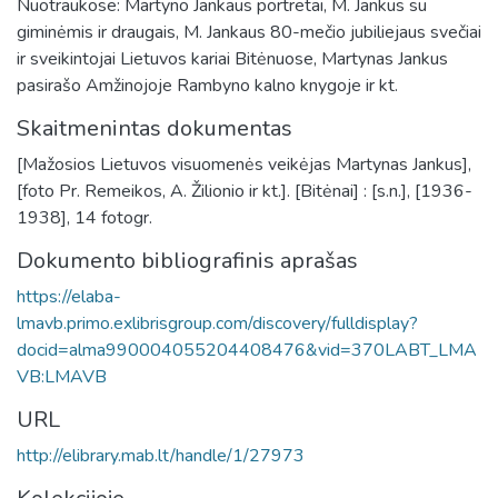
Nuotraukose: Martyno Jankaus portretai, M. Jankus su
giminėmis ir draugais, M. Jankaus 80-mečio jubiliejaus svečiai
ir sveikintojai Lietuvos kariai Bitėnuose, Martynas Jankus
pasirašo Amžinojoje Rambyno kalno knygoje ir kt.
Skaitmenintas dokumentas
[Mažosios Lietuvos visuomenės veikėjas Martynas Jankus],
[foto Pr. Remeikos, A. Žilionio ir kt.]. [Bitėnai] : [s.n.], [1936-
1938], 14 fotogr.
Dokumento bibliografinis aprašas
https://elaba-
lmavb.primo.exlibrisgroup.com/discovery/fulldisplay?
docid=alma990004055204408476&vid=370LABT_LMA
VB:LMAVB
URL
http://elibrary.mab.lt/handle/1/27973