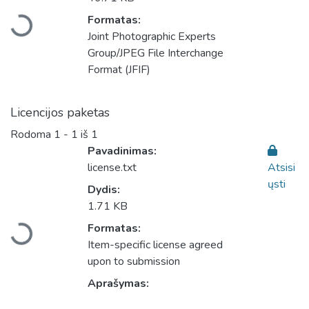
Įkeliama...
Formatas:
Joint Photographic Experts
Group/JPEG File Interchange
Format (JFIF)
Licencijos paketas
Rodoma
1 - 1 iš 1
Pavadinimas:
license.txt
Atsisi
ųsti
Dydis:
Įkeliama...
1.71 KB
Formatas:
Item-specific license agreed
upon to submission
Aprašymas: