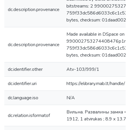
bitstreams: 2 9900027532744
dc.description.provenance
759f33dc586d6033c6c1c524
bytes, checksum: 01daad00
Made available in DSpace on 
990002753274408476p1r.jpg:
dc.description.provenance
759f33dc586d6033c6c1c524
bytes, checksum: 01daad00
dc.identifier.other
Atv-103/999/1
dc.identifier.uri
https://elibrary.mab.lt/handle/
dc.language.iso
N/A
Вильна. Развалины замка = Wi
dc.relation.isformatof
1912, 1 atvirukas ; 8.9 x 13.7 