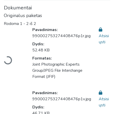
Dokumentai
Originalus paketas
Rodoma
1 - 2 iš 2
Pavadinimas:
990002753274408476p1r.jpg
Atsisi
ųsti
Dydis:
Įkeliama...
52.48 KB
Formatas:
Joint Photographic Experts
Group/JPEG File Interchange
Format (JFIF)
Pavadinimas:
990002753274408476p1v.jpg
Atsisi
ųsti
Dydis:
46.71 KB