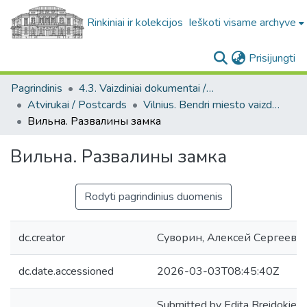
Rinkiniai ir kolekcijos
Ieškoti visame archyve
(c
Prisijungti
Pagrindinis
4.3. Vaizdiniai dokumentai / Visual documents
Atvirukai / Postcards
Vilnius. Bendri miesto vaizdai : miesto ir jo apylinkių fotografinių atvirukų rinkinys
Вильна. Развалины замка
Вильна. Развалины замка
Rodyti pagrindinius duomenis
dc.creator
Суворин, Алексей Сергеевич,
dc.date.accessioned
2026-03-03T08:45:40Z
Submitted by Edita Breidokien