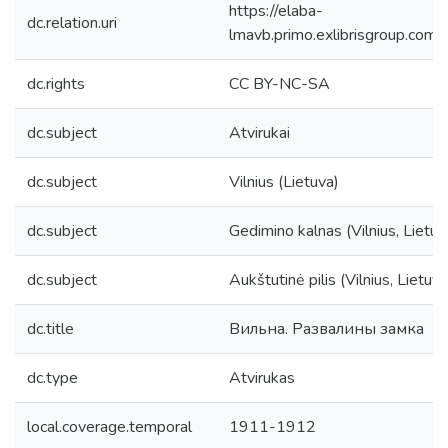
https://elaba-
dc.relation.uri
lmavb.primo.exlibrisgroup.
dc.rights
CC BY-NC-SA
dc.subject
Atvirukai
dc.subject
Vilnius (Lietuva)
dc.subject
Gedimino kalnas (Vilnius, Lietuv
dc.subject
Aukštutinė pilis (Vilnius, Lietuva
dc.title
Вильна. Развалины замка
dc.type
Atvirukas
local.coverage.temporal
1911-1912