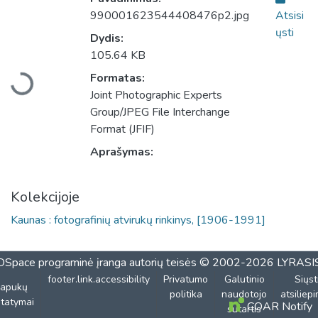
990001623544408476p2.jpg
Atsisi
ųsti
Dydis:
Įkeliama...
105.64 KB
Formatas:
Joint Photographic Experts
Group/JPEG File Interchange
Format (JFIF)
Aprašymas:
Kolekcijoje
Kaunas : fotografinių atvirukų rinkinys, [1906-1991]
DSpace programinė įranga
autorių teisės © 2002-2026
LYRASI
footer.link.accessibility
Privatumo
Galutinio
Siųst
lapukų
politika
naudotojo
atsiliep
tatymai
COAR Notify
sutartis