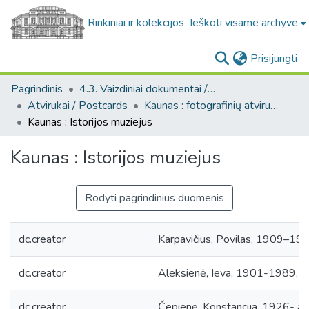
Rinkiniai ir kolekcijos
Ieškoti visame archyve
(c
Prisijungti
Pagrindinis
4.3. Vaizdiniai dokumentai / Visual documents
Atvirukai / Postcards
Kaunas : fotografinių atvirukų rinkinys, [1906-1991]
Kaunas : Istorijos muziejus
Kaunas : Istorijos muziejus
Rodyti pagrindinius duomenis
dc.creator
Karpavičius, Povilas, 1909–198
dc.creator
Aleksienė, Ieva, 1901-1989, p
dc.creator
Čepienė, Konstancija, 1926- a