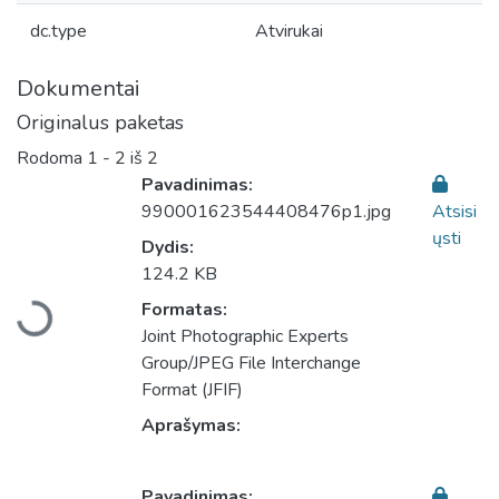
dc.type
Atvirukai
Dokumentai
Originalus paketas
Rodoma
1 - 2 iš 2
Pavadinimas:
990001623544408476p1.jpg
Atsisi
ųsti
Dydis:
Įkeliama...
124.2 KB
Formatas:
Joint Photographic Experts
Group/JPEG File Interchange
Format (JFIF)
Aprašymas:
Pavadinimas: