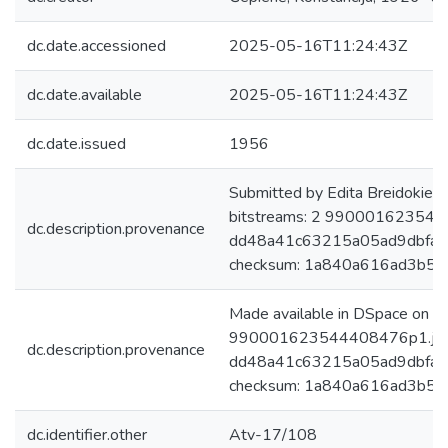
dc.date.accessioned
2025-05-16T11:24:43Z
dc.date.available
2025-05-16T11:24:43Z
dc.date.issued
1956
Submitted by Edita Breidokien
bitstreams: 2 9900016235444
dc.description.provenance
dd48a41c63215a05ad9dbfa2
checksum: 1a840a616ad3b5c
Made available in DSpace on 
990001623544408476p1.jpg:
dc.description.provenance
dd48a41c63215a05ad9dbfa2
checksum: 1a840a616ad3b5c1
dc.identifier.other
Atv-17/108